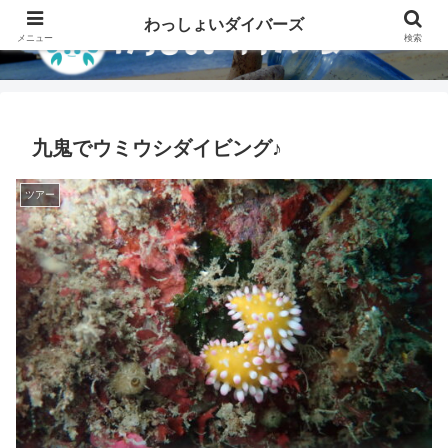
わっしょいダイバーズ
メニュー
検索
九鬼でウミウシダイビング♪
ツアー