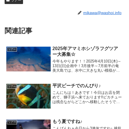
ツアー
mikawa@washoi.info
関連記事
2025年アマミホシゾラフグツア
ツアー
ー大募集☆
今年もやります！！2025年4月10日(木)～
13日(日)企画中！3月後半～7月前半の奄
美大島では、水中に大きな丸い模様が浮
き出でくる現象が起こります！SAKAIさ
ま撮影この正体は、アマミホシゾラフグ
という小さなフグが、メスに見初めても
平沢ビーチでのんびり♪
ツアー
らう...
こんにちは！あきです！今日はお店を閉
めて、獅子浜へ来ております‼️ピカチュー
は残念ながらどこかへ移動したそうです
(T^T)さて、今回のブログは、今月のまだ
初旬に開催した、平沢ビーチツアーで
す！東側と西側の両方を探索してきまし
たよ(≧∇≦)b...
もう夏ですね♪
ツアー
こんばんわぁ今日から3連休ですね♪ 越前