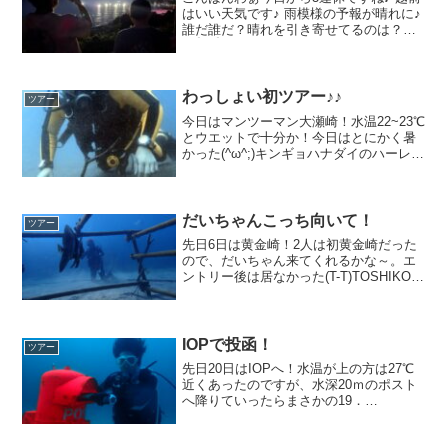
はいい天気です♪ 雨模様の予報が晴れに♪
誰だ誰だ？晴れを引き寄せてるのは？
（╹◡╹）水温も順調に上がっておりま
す！ 26-27度 透明度:10m明日も楽し
んできまーす行ってきまーす∩^ω^∩行
っ...
わっしょい初ツアー♪♪
ツアー
今日はマンツーマン大瀬崎！水温22~23℃
とウエットで十分か！今日はとにかく暑
かった(^ω^;)キンギョハナダイのハーレム
♪♪タツノオトシゴも色鮮やか〜♪♪携帯ハ
ウジングすごいっすね(o^^o)ちょっと富士
山は見えたり見えなかったりでしたが...
だいちゃんこっち向いて！
ツアー
先日6日は黄金崎！2人は初黄金崎だった
ので、だいちゃん来てくれるかな～。エ
ントリー後は居なかった(T-T)TOSHIKOさ
ま撮影16ｍケーソンに必ず居るミツボ
シ。数増えてた！TOSHIKOさま撮影ツバ
メウオも健在！ん？正面に居るお客様が
私の...
IOPで投函！
ツアー
先日20日はIOPへ！水温が上の方は27℃
近くあったのですが、水深20ｍのポスト
へ降りていったらまさかの19．
9℃！？！？しかも生物探しに移動しよう
と思ったら激流(^_^;フルフット全力キッ