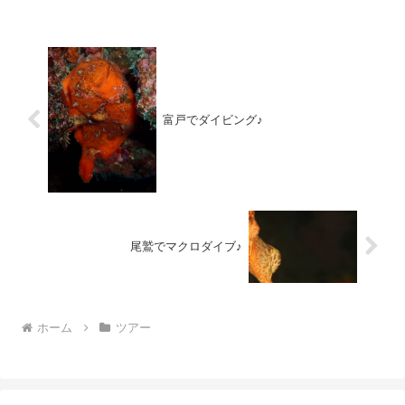
クでも前に進まない笑いろいろルート変
更しまくったI...
富戸でダイビング♪
尾鷲でマクロダイブ♪
ホーム
ツアー