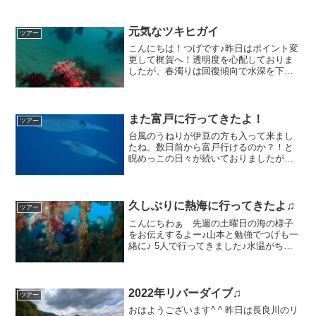
元気なツキヒガイ
ツアー
こんにちは！つげです♪昨日はポイント変
更して梶賀へ！透明度を心配しておりま
したが、春濁りは回復傾向で水深を下げ
れば透明度も良くなっていき、8ｍくらい
見えていたかなぁと。水面は逆に3ｍくら
いかな(^_^;しかも梶賀で初めての経験を
しまして。梶...
また富戸に行ってきたよ！
ツアー
台風のうねりが伊豆の方も入って来まし
たね。数日前から富戸行けるのか？！と
睨めっこの日々が続いておりましたが、
私自身は全然気にならない。まだ越前の
方がうねってる気が・・・。とまあ快適
なダイビングでした(^^)水温24度ぐらい
（最低18度前後）...
久しぶりに熱海に行ってきたよ♫
ツアー
こんにちわぁ 先週の土曜日の海の様子
をお伝えするよー♪山本と勉強でつげも一
緒に♪ 5人で行ってきました♪水温がちょ
っと下がってきた気がします。#四季があ
っていい。初熱海と言う3人、まずは期間
限定ポイントの小曽我洞窟へ 地形好き
にはたまらない...
2022年リバーダイブ♫
ツアー
おはようございます^ ^ 昨日は長良川のリ