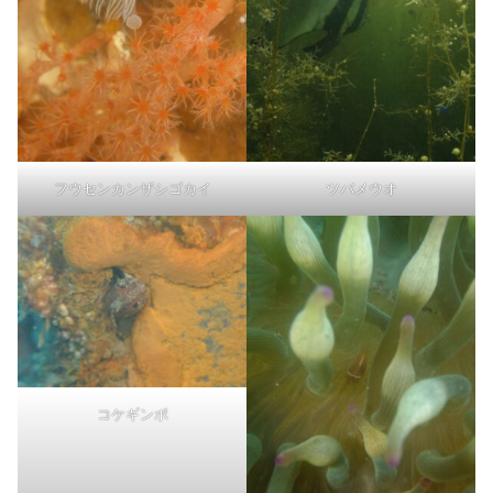
フウセンカンザシゴカイ
ツバメウオ
コケギンポ