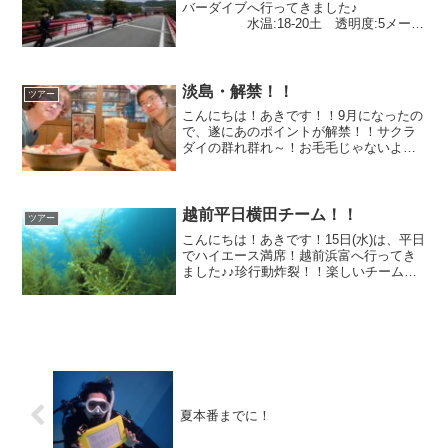
バーダイブへ行ってきました♪
水温:18-20土 透明度:5メート
ル前日の雨の影響をもろにウケるリバ
ー、今回もさ判断で(^^;; 透明度は落ちま
したが無事潜れて帰って来れてホッとし
ておりま...
淡島・解禁！！
ツアー
こんにちは！あきです！！9月になったの
で、遂にあのポイントが解禁！！サクラ
ダイの群れ群れ～！お毛毛じゃないよ？
残念ながら小さめのエナガトゲトサカ(^^)
カワイイ♪クマノミ踊ってるエビちゃん♪
逞しいオトヒメエビ！！トップの根のイ
ソギンチャク畑...
越前平日横田チーム！！
ツアー
こんにちは！あきです！15日(水)は、平日
でハイエース満席！越前浜富へ行ってき
ました♪♪珍行動炸裂！！楽しいチームで1
日笑顔でした(^o^)足が付く所にまさかの
お散歩中タコさん！筋トレ中？のアメフ
ラシ！めっちゃ水キレイ！海藻もすごい
けどｗ幻...
夏本番までに！