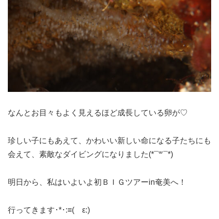
なんとお目々もよく見えるほど成長している卵が♡
珍しい子にもあえて、かわいい新しい命になる子たちにも
会えて、素敵なダイビングになりました(*¯꒳¯*)
明日から、私はいよいよ初ＢＩＧツアーin奄美へ！
行ってきます･*･:≡( ε:)