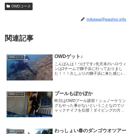
OWDコース
mikawa@washoi.info
関連記事
OWDゲット♪
OWDコース
こんばんは！つげです♪先月末のハロウィ
ンは2チームで獅子浜に行っておりまし
た！！！久しぶりの獅子浜に来た感じ♪富
士山に一番近いショップ！別チームと♪ク
ラゲ大量！！！タカノハダイなんとも言
えない表情のイラ獅子浜に来たなら！2ダ
イブ目は生物を探...
プールもぽかぽか
OWDコース
昨日はOWDプール講習！シュノーケリン
グもやった事がないということなのでジ
ャックナイフを伝授！ダイビングの方も
バランス感覚良し！ひっくり返らない人
は久しぶりこれは海が楽しみだ！明日
9/6（火）は12:00~19:00までOPENで
す！横田が...
わっしょい春のダンゴウオツアー
OWDコース