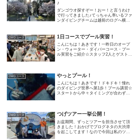
♪
ダンゴウオ探すぞー！おー！と言うわけ
で行ってきました♪てっちゃん率いるファ
ンダイビングチームは越前のログへ横田
担当のオープンウォーター講習チームは
南越前にて♪ アメフラシちゃんとのツー
ショット(o^^o)水温12-13度 透明度6メー
1日コースでプール実習！
OWDコース
トルく...
こんにちは！あきです！一昨日のオープ
ン・ウォーター・ダイバーコース・プー
ル実習をご紹介☆スタッフ2人とゲスト5
名とプールいっぱい使って、1日講習を開
催しました！幅的に、スタッフ同士では
頭の蹴り合いをしてしまいましたね笑職
場の同僚で一緒にダイ...
やっとプール！
OWDコース
こんにちは！あきです！ドキドキ！憧れ
のダイビング世界へ第1歩！プール講習☆
スタートから中々タイミングが合わずや
っと実技講習が始まりました♪泳ぐ練習
や、素潜りの練習♪ボートから入るという
想定で、後ろ向きからエントリーする練
習！深場にも初挑戦！...
つげツアー一挙公開！
OWDコース
お盆期間、ずっとツアーを担当させて頂
きました！おかげでブログネタの大渋滞
を起こしてます！なので今回は私のツア
ー様子を一挙公開！！8/13 大瀬崎