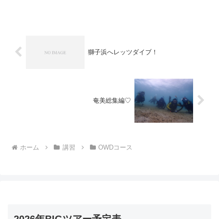
DIVING！この日は台風で各地影響でてま
して、一番影響なさそうな大瀬崎へ！そ
れでも透明度は激落...
獅子浜へレッツダイブ！
奄美総集編♡
ホーム
講習
OWDコース
2026年BIGツアー予定表