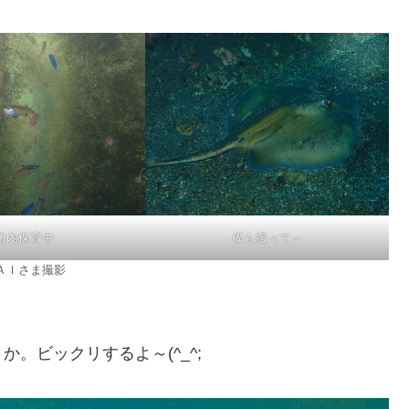
口内保育中
僕も撮って～
ＡＩさま撮影
。ビックリするよ～(^_^;