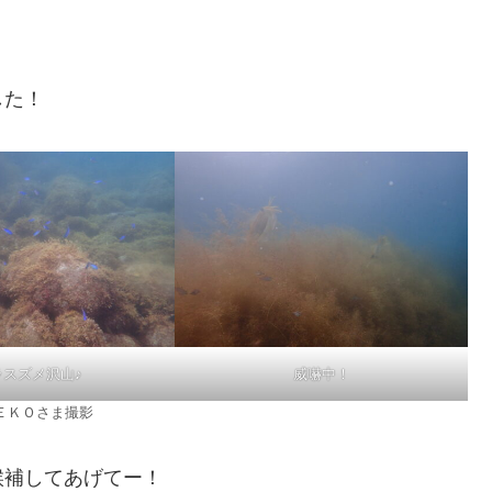
した！
ラスズメ沢山♪
威嚇中！
ＥＫＯさま撮影
候補してあげてー！