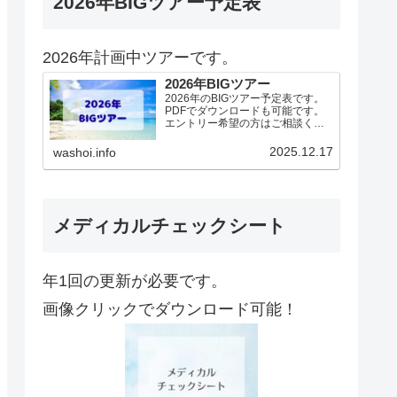
2026年BIGツアー予定表
2026年計画中ツアーです。
2026年BIGツアー
2026年のBIGツアー予定表です。
PDFでダウンロードも可能です。
エントリー希望の方はご相談くだ
さい！基本4名様より開催。場所に
より変動ありますので、ご確認く
2025.12.17
washoi.info
ださい。2026年予定（12.19更
新）ダウンロードPDFでアップロ
ードしていま…
メディカルチェックシート
年1回の更新が必要です。
画像クリックでダウンロード可能！