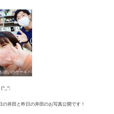
お祝いのケーキ♪
_^;
曜日の井田と昨日の井田のお写真公開です！