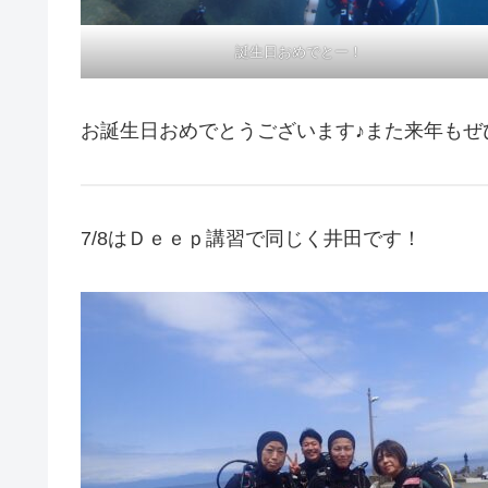
誕生日おめでとー！
お誕生日おめでとうございます♪また来年もぜひ
7/8はＤｅｅｐ講習で同じく井田です！