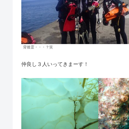
背後霊・・・？笑
仲良し３人いってきまーす！