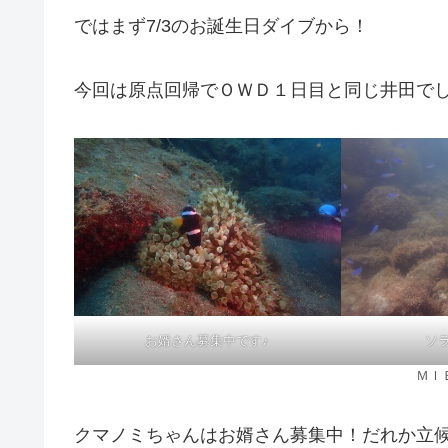
ではまず7/3のお誕生日ダイブから！
今回は原点回帰でＯＷＤ１日目と同じ井田で
お婿さん募集中です♪
ソ
ＭＩ
クマノミちゃんはお婿さん募集中！だれか立