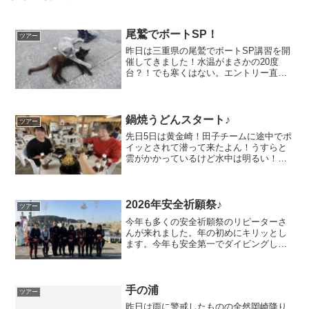
尾鷲でボートSP！
ツアー
昨日は三重県の尾鷲でボートSP講習を開
催してきました！水温がまさかの20度
台？！でも寒くはない。エントリー直後
はヒヤッとしますがねぇ。OKADAさま撮
影GoProではないですがコンパクトカメ
ラで撮影されておりました！漁礁はカラ
フルで良いです...
鍋焼うどんスタート♪
ツアー
先日5日は黄金崎！田子チームに途中でポ
イッとされて潜って来たよん！うすらと
雲がかかっているけど水中は明るい！行
ってきま～す！近距離だいちゃん瓶の中
に！よちよちウミテングクマドリＮｏ1正
面頂きました！ニシキフウライＮｏ
1KIWAMIさま撮影マ...
2026年安全祈願祭♪
ツアー
今年も多くの安全祈願祭のリピーターさ
んが来れました。年の初めにキリッとし
ます。今年も安全第一でダイビングして
いきます。今年もお守りもらったよ^ ^一
緒に厄除け饅頭もくれるんですが、スタ
ッフ分はなくて食べたことないんです
（涙）人によってはもら...
手の浦
ツアー
昨日は雨に警戒したものの全然岡崎降り