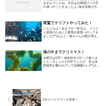
ませんでしたね。今日は台風明け？の手
の浦へ行ってきましたよ♪海水浴客の方た
ちはほぼいませんでした(⌒-⌒; )水温23-
24度 透明度7-8mいくら飛び込みたくて
も3つの確保はしっかりしよう（SHUさま
撮...
尾鷲でドリフトやってみた！
ツアー
こんにちは！あきです！昨日は、ドリフ
ト講習のために三重県の尾鷲へ行ってき
ました(^^)なんと！猫ちゃんの数が増えて
る！？朝食シーンはタイミングを逃して2
匹だけの写真ですが、昼食は全員集合！
隙あらばショップの中に入ろうとお店の
前でスタンバって...
海の中までクリスマス！
ツアー
水曜日はIOP！成本担当で行って参りま
した！久しぶりのIOPでしたが、冬は休
憩場所が覆われていて結構暖かい(^^)人の
顔よりでかい？！モンツキカエルウオ！
チビカサゴ！隠れサンタ1立派なニシキフ
ウライ！INOMATA様撮影カエルアンコウ
がでか...
1日コースでプール実習！