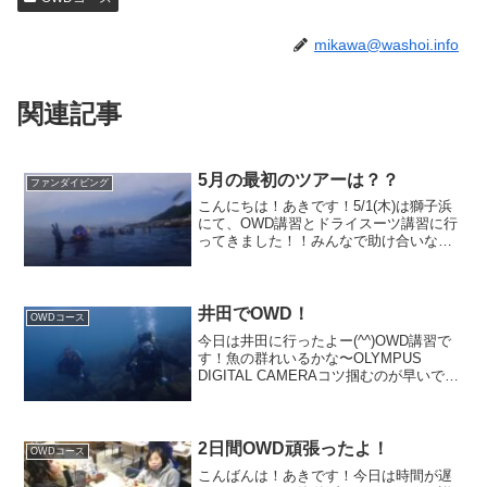
mikawa@washoi.info
関連記事
5月の最初のツアーは？？
ファンダイビング
こんにちは！あきです！5/1(木)は獅子浜
にて、OWD講習とドライスーツ講習に行
ってきました！！みんなで助け合いなが
ら、楽しく潜って来ました♪富士山バック
☆かわいい♡で記念写真！バギーの残骸
はこんな感じ！◇の輪っかくぐりも難な
くクリア☆何故...
井田でOWD！
OWDコース
今日は井田に行ったよー(^^)OWD講習で
す！魚の群れいるかな〜OLYMPUS
DIGITAL CAMERAコツ掴むのが早いで
す！キビナゴの群れがわんさかいました
よ♪♪やっぱり井田は楽しいですね(^^)1日
ありがとうございました！明日12/...
2日間OWD頑張ったよ！
OWDコース
こんばんは！あきです！今日は時間が遅