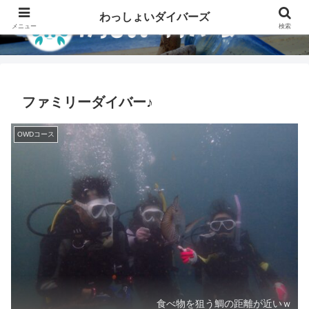
わっしょいダイバーズ
メニュー
検索
ファミリーダイバー♪
OWDコース
食べ物を狙う鯛の距離が近いｗ