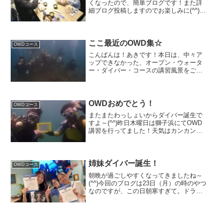
くなったので、簡単ブログです！また詳
細ブログ投稿しますのでお楽しみに(^^)こ
の週末は、大瀬崎と井田へ行ってきまし
た♪そこで、海洋実習！！！いろんな生き
物見て、おいしいごはんも食べ満足♪ーー
ーーーーーーー...
ここ最近のOWD集☆
OWDコース
こんばんは！あきです！本日は、中々ア
ップできなかった、オープン・ウォータ
ー・ダイバー・コースの講習風景をご紹
介☆まずは7/23は海洋実習2日目！『手の
浦』で海水浴客中をスルリスルリとすり
抜けダイビングへ！！オニカサゴとにら
めっこしたり、ずっ...
OWDおめでとう！
OWDコース
またまたわっしょいからダイバー誕生で
すよ～(^^)昨日木曜日は獅子浜にてOWD
講習を行ってました！天気はカンカン晴
れ模様！水温21℃前後の透視度5ｍ程ここ
数日の獅子浜より透明度は良くなってま
した♪OLYMPUS DIGITAL CAMERA...
姉妹ダイバー誕生！
OWDコース
朝晩が過ごしやすくなってきましたね～
(^^)今回のブログは23日（月）の時のやつ
なのですが、この日朝寒すぎて。ドライT
シャツに水着だと寒かった・・・。現地
に到着しても変わらず肌寒くて、1本終わ
って上がる頃には鼻ズビズビ。翌朝には