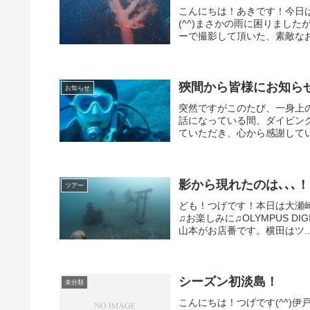
こんにちは！あきです！今日
(^^)まさかの雨に困りまし
ーで撮影して頂いた、素敵なお
狹間から皆様にお知ら
お知らせ
突然ですがこのたび、一身上
話になっている間、ダイビン
ていただき、心から感謝してい
影から現れたのは､､､
ツアー
ども！つげです！本日は大瀬崎に
♫お楽しみに♫OLYMPUS DIG
山本がお店番です。横田はツ..
シーズン初淡島！
未分類
こんにちは！つげです(^^)