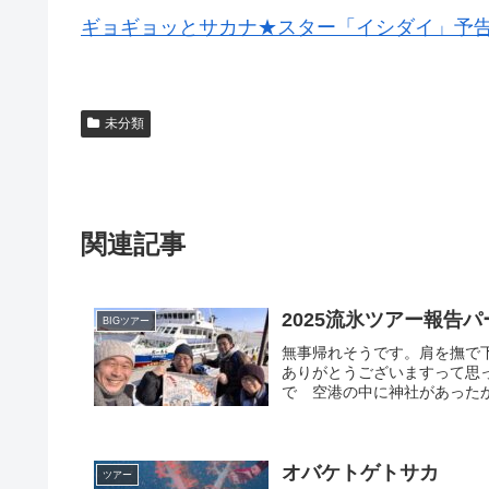
ギョギョッとサカナ★スター「イシダイ」予
未分類
関連記事
BIGツアー
無事帰れそうです。肩を撫で
ありがとうございますって思っ
で 空港の中に神社があったか
オバケトゲトサカ
ツアー