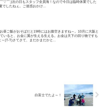
(￣▽￣;)次の日もスタッフ全員海！なので今日は臨時休業でした
い夏でしたねぇ。ご迷惑おかけ...
お昼ご飯がおそばだと19時にはお腹空きますね～。10月に大阪と
てていると、お金に翼が生える生える。お金は天下の回り物ですも
(T-T)さてさて、まだかまだかと...
白富士でたよ～！