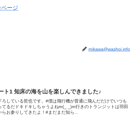
告ページ
mikawa@washoi.info
2025流氷ツアー報告パート1 知床の海を山を楽しんできました♪
下ろしている哲也です。#僕は飛行機が普通に飛んだだけでいつも
てるだドキドキしちゃうよねm(_ _)m行きのトランジットは羽田
らお参りしてきたよ！#まだまだ知ら...