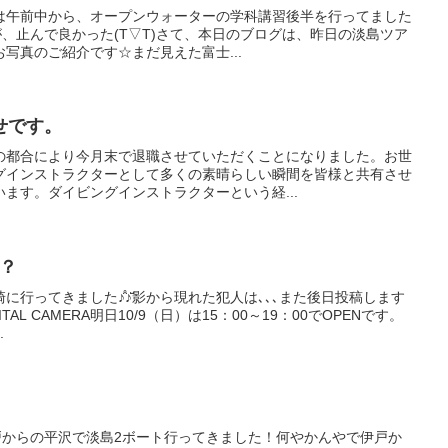
は午前中から、オープンウォーターの学科講習後半を行ってました
たが、止んで良かった(T▽T)さて、本日のブログは、昨日の淡島ツア
写真のご紹介です☆まだ見えた富士...
せです。
の都合により今月末で退職させていただくことになりました。お世
グインストラクターとして多くの素晴らしい瞬間を皆様と共有させ
ます。ダイビングインストラクターという経...
！？
行ってきました♪̊̈♪̆̈影から現れた犯人は､､､また後日投稿します
ITAL CAMERA明日10/9（日）は15：00～19：00でOPENです。
.
伊戸からの平沢で淡島2ボート行ってきました！何やかんやで伊戸か