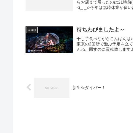
らお店まで帰ったのは21時前
<(_ _)>今年は臨時休業が多
待ちわびましたよ～
未分類
干し芋食べながらこんばんは♪
東京の2箇所で遊ぶ予定を立
んね、回すのに貢献致しますよ～
新生☆ダイバー！