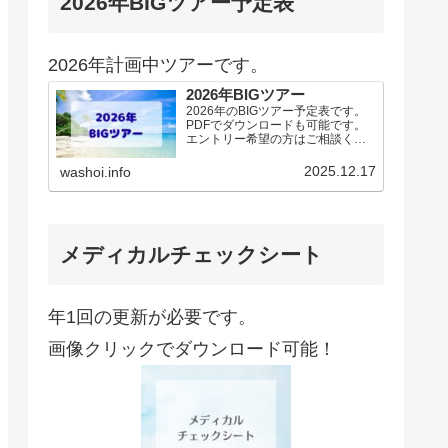
2026年BIGツアー予定表
2026年計画中ツアーです。
2026年BIGツアー
2026年のBIGツアー予定表です。
PDFでダウンロードも可能です。
エントリー希望の方はご相談くだ
さい！基本4名様より開催。場所に
より変動ありますので、ご確認く
2025.12.17
washoi.info
ださい。2026年予定（12.19更
新）ダウンロードPDFでアップロ
ードしていま…
メディカルチェックシート
年1回の更新が必要です。
画像クリックでダウンロード可能！