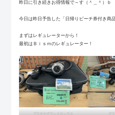
昨日に引き続きお得情報で～す（＾＿＾）ｂ
今日は昨日予告した「日帰りビーチ券付き商
まずはレギュレーターから！
最初はＢｉｓｍのレギュレーター！
プラチナグランドネレウス
グラ