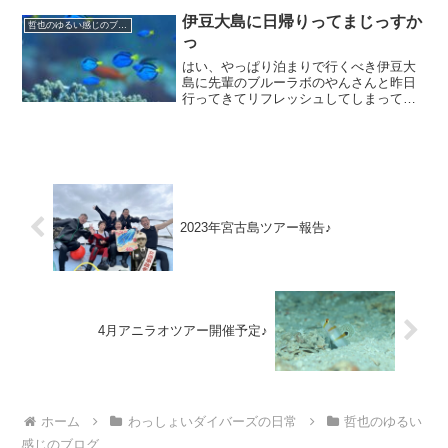
笑お店は20時までとさせてもらいます。#
初っ端からご近所さんに目を付けられた
伊豆大島に日帰りってまじっすか
哲也のゆるい感じのブログ
くないのです...
っ
はい、やっぱり泊まりで行くべき伊豆大
島に先輩のブルーラボのやんさんと昨日
行ってきてリフレッシュしてしまってい
るてっちゃんです(⌒-⌒; )ワイドにマグロ
に忙しい伊豆大島(*´ω`*)もはやアオウミ
ガメは普通種？ってくらい普通にいまし
た。(⌒...
2023年宮古島ツアー報告♪
4月アニラオツアー開催予定♪
ホーム
わっしょいダイバーズの日常
哲也のゆるい
感じのブログ