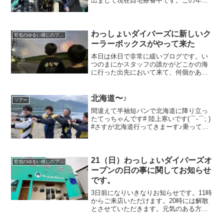
出まして現在自宅療養中です。この年末
にコロナに罹ってしまい、多方面にご迷
惑をお掛けしています。年明け、完全に
解除になってからの出勤となります。次
は新年会でお会い出来ると...
わっしょいダイバーズに新しいク
哲也のゆるい感じのブログ
ーラーボックスがやって来た
本日は休日で非常に緩いブログです。い
つのまにかスタッフの誰かがどこかの海
に行った出先において来て、何個かあっ
たクーラーボックスはお店になくなって
しまいました。そこで満を持して新しい
クーラーボックスを入手しました。今度
北海道〜♪
ツアー
は無くさないように名前を...
間違えて半袖短パンで北海道に降り立っ
たてっちゃんです# 陸上寒いです(⌒-⌒; )
#さすが北海道行ってきまーす♪乗ってい
る飛行機の影が雲に映ってるぅ ただそ
れだけなんですが、見れて嬉しかったで
す^ ^飛行機からの不思議な光景がみられ
ました...
21（日）わっしょいダイバーズオ
哲也のゆるい感じのブログ
ープンの日の事に関してお知らせ
です。
3日前になりいきなりお知らせです。11時
からご来店いただけます。20時には解散
とさせていただきます。元気のある方達
で東岡崎まで二次会に繰り出しましょう♪