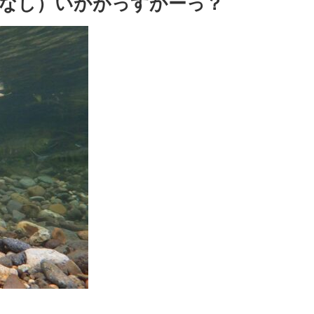
グなし）いかがっすかーっ？