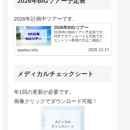
2026年BIGツアー予定表
2026年計画中ツアーです。
2026年BIGツアー
2026年のBIGツアー予定表です。
PDFでダウンロードも可能です。
エントリー希望の方はご相談くだ
さい！基本4名様より開催。場所に
より変動ありますので、ご確認く
2025.12.17
washoi.info
ださい。2026年予定（12.19更
新）ダウンロードPDFでアップロ
ードしていま…
メディカルチェックシート
年1回の更新が必要です。
画像クリックでダウンロード可能！