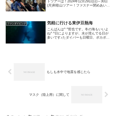
トツアーは！2024年12月29日(日)～30日
(月)和歌山ツアー！ファスナー閉めあいっ
こ！2024年ラストツアー日の出とともに
ぶら下がるアオウミウシ！真っ正面のダ
イナンウミヘビ！とあるキャラクターの
面影...
気軽に行ける東伊豆熱海
ファンダイビング
こんばんは^ ^哲也です。冬の海もいいよ
ね^ ^日によりますが、水が澄んでる日が
多いです♪たダイバーも日曜日、ポカポカ
陽気だったと言う事もあり、ボートもダ
イバーでいっぱいだし、行ったり来た
り。活気があって僕までなんだか嬉しい
です。洞窟の光も...
もしも水中で地震を感じたら
マスク（陸上用）に関して