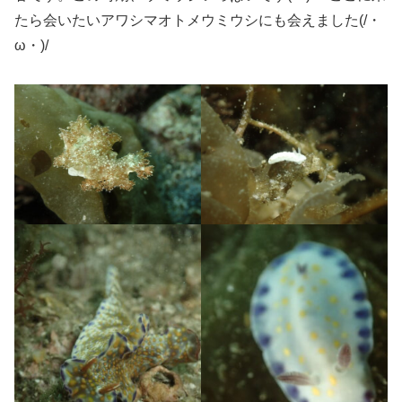
たら会いたいアワシマオトメウミウシにも会えました(/・
ω・)/