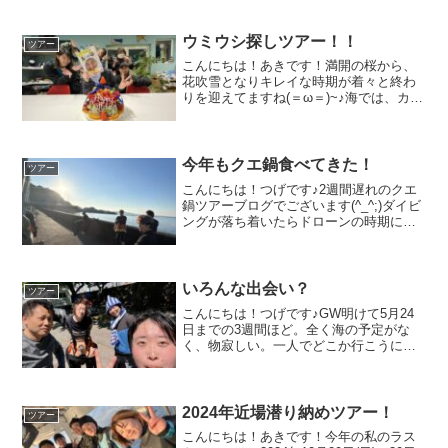
17°C、透明度は5～8mでした(^^)ドライス
ーツを着ると暑い季節になってきました
ね(*´∀｀...
ウミウシ探しツアー！！
ツアー
こんにちは！あきです！満開の桜から、
花吹雪となりキレイな時期が着々と終わ
りを迎えてますね(＝ω＝)~♪海では、カワ
イイおチビ達が目立ってきましたね！今
回は、伊豆方面の「浮島」に行ってきま
したーー(≧∀≦)ちょっとした洞窟探検をし
つつ、かわい...
今年もクエ鍋食べてきた！
ツアー
こんにちは！つげです♪2週間遅れのクエ
鍋ツアーブログでございます(^_^;)ダイビ
ングが落ち着いたらドローンの時期にな
って落ち着く日がなくなってきました笑
心身共に崩さないよう頑張ります(^^ゞさ
てさて～薄れた記憶を呼び覚ましながら
ツアー報告...
いろんな出会い？
ツアー
こんにちは！つげです♪GW明けて5月24
日までの3週間ほど。全く海の予定がな
く、物寂しい。一人でどこか行こうに
も、最後の最後にドライに盛大に穴を開
けドライで潜るにもかなり億劫で気分も
上がらずゲームセンターをハシゴしてい
た私。旦那の要望でフィ...
2024年近場潜り納めツアー！
ツアー
こんにちは！あきです！今年の私のラス