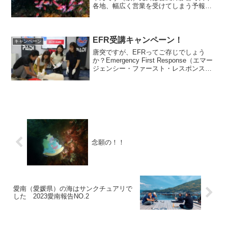
各地、幅広く営業を受けてしまう予報で
逃げる場所を探して総合的に判断した結
果、愛媛の愛南にお出かけすることにし
ました！^ ^みなさん、気にはなっていた
ようなんですが...
EFR受講キャンペーン！
キャンペーン
唐突ですが、EFRってご存じでしょう
か？Emergency First Response（エマー
ジェンシー・ファースト・レスポンス）
の略で、応急処置や救命法を学ぶ講習の
事を主に指します。よくスタッフから、
「EFRしませんか？」「EFR更新し...
念願の！！
愛南（愛媛県）の海はサンクチュアリで
した 2023愛南報告NO.2