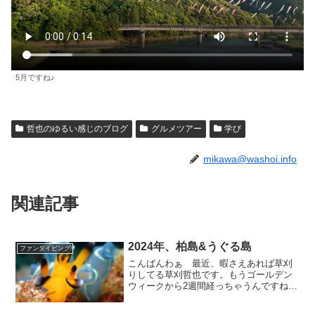
5月ですね♪
哲也のゆるい感じのブログ
グルメツアー
学び
mikawa@washoi.info
関連記事
2024年、柏島&うぐる島
ファンダイビング
こんばんわぁ 最近、暇さえあれば草刈
りしてる草刈哲也です。もうゴールデン
ウィークから2週間経っちゃうんですね
(⌒-⌒; ) 皆さんに近場ではお目にかかれ
ない生き物達をお写真に納めてもらいま