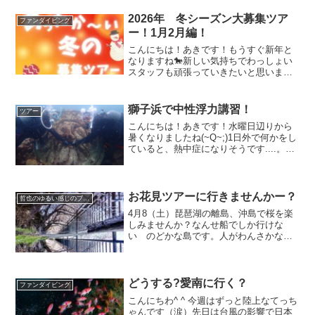
した♪私はどこにいるでしょうか？ハチジ
ョツタツが隠れ...
2026年 冬シーズン大募集ツア
ファンダイビング
ー！1月2月編！
こんにちは！あきです！もうすぐ新年と
なりますね🐎新しい気持ちでわっしょい
スタッフも頑張っていきたいと思いま
す！みなさまは、新年の初潜りポイント
はお決まりになりましたでしょうか？
続々とBIGツアーのお申し込みを頂いて
獅子浜で中性浮力講習！
ツアー
おりとてもうれしく思います...
こんにちは！あきです！水曜日辺りから
暑くなりましたね(~Q~;)1日外で何かをし
ていると、熱中症になりそうです....。そ
う思うと、もう7月という夏シーズンなん
ですよね！みなさんも熱中症対策をしっ
かりして、お過ごし下さいね(^^)さて今回
の...
お花見ツアーに行きませんかー？
哲也のゆるい感じのブログ
4月8（土）琵琶湖の離島、沖島で桜を楽
しみませんか？なんせ船でしか行けな
い のどかな島です。人がわんさかなっ
てるお花見ではなく、のんびり素敵な景
色を楽しめますよー♪光のトンネル〜写真
は大阪のダイビングショップスタッフ
で、同級生のあやちゃんの...
どうする?愛南に行く？
ファンダイビング
こんにちわ^ ^ 今週はずっと陸上なてっち
ゃんです（涙）先日は台風の影響で日本