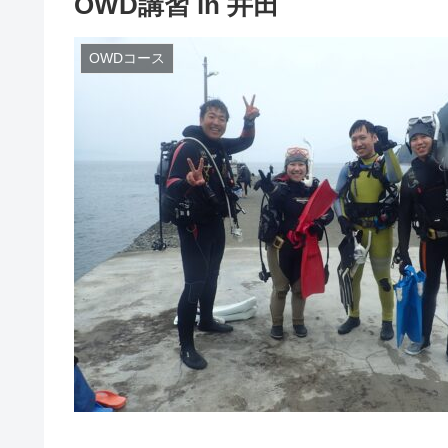
OWD講習 in 井田
OWDコース