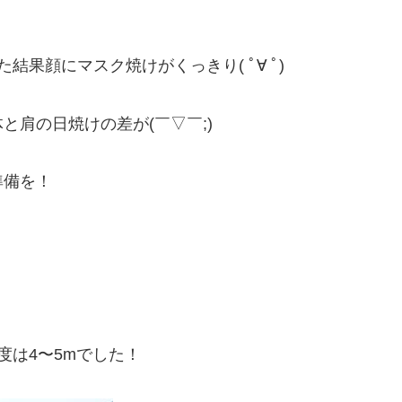
果顔にマスク焼けがくっきり( ﾟ∀ ﾟ)
肩の日焼けの差が(￣▽￣;)
準備を！
明度は4〜5mでした！