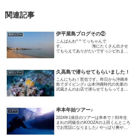
関連記事
伊平屋島ブログその②
BIGツアー
こんばんわ^ ^ てっちゃんで
す。 海にたくさん出させ
てもらえてありがたいですっシビれます
(´∀｀) 毎日潜っても飽きないそんな海、
毎回違うドラマが待ってます♪伊平屋のブ
ログの更新が滞ってしまっていて申し訳
ありません。 今日は伊...
久高島で潜らせてもらいました！
BIGツアー
こんにちわ！哲也です。昨日から沖縄本
島でダイビング♪ 山本沖縄時代の先輩の
武蔵さんのお店で潜らせてもらってます♪
着後は東海岸の南にある神宿る島を潜ら
せてもらいました！スカイマークの1番早
い飛行機で行くと、那覇に8時15着、そこ
から着後3ダイ...
串本年始ツアー♪
ツアー
2024年1発目のツアーは串本で！81年生
まれの同級生のKOOZAの上田くんところ
でお世話になりました♪ やっぱり爽やか
で素敵でした♪ やっぱり人だなぁ水
温:17℃ 透明度:15メートル休憩中のホウ