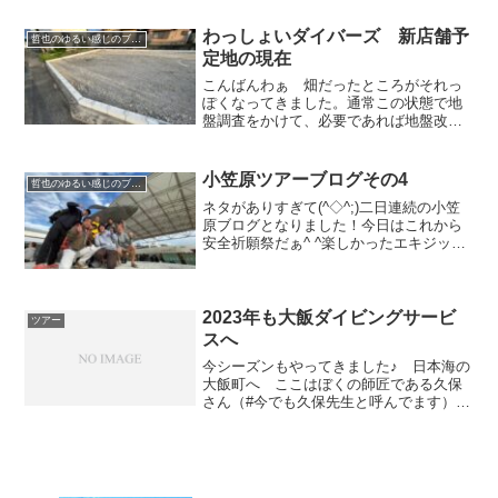
ライヒメジ世界を見てもここだけ？ミギ
マキが...
わっしょいダイバーズ 新店舗予
哲也のゆるい感じのブログ
定地の現在
こんばんわぁ 畑だったところがそれっ
ぽくなってきました。通常この状態で地
盤調査をかけて、必要であれば地盤改良
を施さないといけないのですが、実際す
るとなると、それだけで結構な金額がか
かるそうで、ものすごくドキドキしてま
小笠原ツアーブログその4
哲也のゆるい感じのブログ
したが、地盤改良は必要が...
ネタがありすぎて(^◇^;)二日連続の小笠
原ブログとなりました！今日はこれから
安全祈願祭だぁ^ ^楽しかったエキジット
楽しかった移動時間^ ^ネコザメ小笠原で
2個体会えました！なんかラッキーな気分
ハロー！ツバメウオグットモーニング！
ツバメウ...
2023年も大飯ダイビングサービ
ツアー
スへ
今シーズンもやってきました♪ 日本海の
大飯町へ ここはぼくの師匠である久保
さん（#今でも久保先生と呼んでます）の
お店で、貸切のダイビングがなんとも幸
せなんです。他のお店さんに気を遣わず
に、のんびり施設も、船も、海の中
も・・・最高です。何度で...