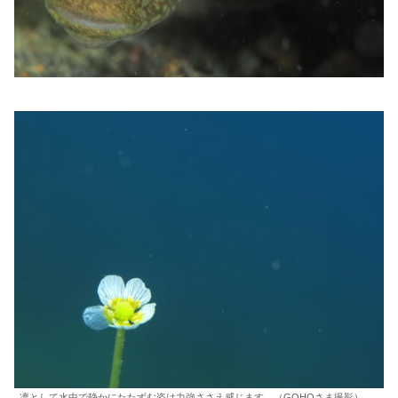
凛として水中で静かにたたずむ姿は力強ささえ感じます。（GOHOさま撮影）