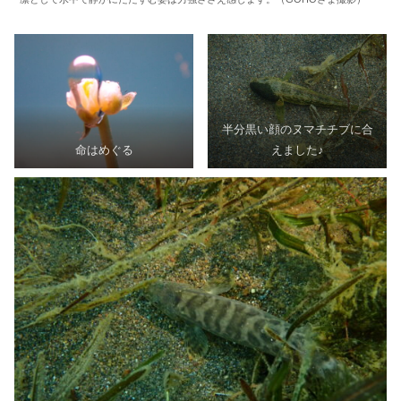
半分黒い顔のヌマチチブに合
命はめぐる
えました♪