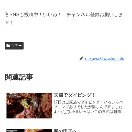
各SNSも投稿中！いいね！ チャンネル登録お願いしま
す！
ツアー
mikawa@washoi.info
関連記事
夫婦でダイビング！
ツアー
17日はご家族でダイビング！いろいろハ
プニングありでしたが楽しんで来ました
よ～(^_^)b小魚いっぱいこの景色は越前な
らでは？光が良いねトゲトゲいっぱいカ
サゴが寝てる？うねりに耐える！
KUMIKOさま撮影初越前？！なかなかウ
ミウシがお好きと...
春の田子へ