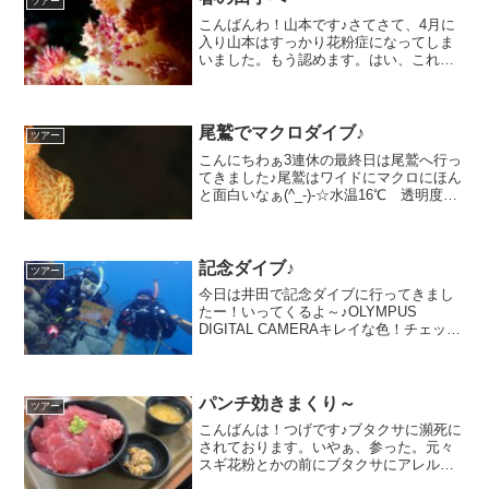
ツアー
こんばんわ！山本です♪さてさて、4月に
入り山本はすっかり花粉症になってしま
いました。もう認めます。はい、これは
花粉症です。昨年くらいから怪しかった
んですがなんとなく認めてなくて笑さて
さて、今日は先週に行かせてもらった田
子でのダイビング♪ファ...
尾鷲でマクロダイブ♪
ツアー
こんにちわぁ3連休の最終日は尾鷲へ行っ
てきました♪尾鷲はワイドにマクロにほん
と面白いなぁ(^_-)-☆水温16℃ 透明度５
－１０ｍ下の方に行けばなかなかクリア
な透明度でしたよぉ擬態がほんっと、上
手なナシジイソギンチャクに付く「アヤ
トリカクレ...
記念ダイブ♪
ツアー
今日は井田で記念ダイブに行ってきまし
たー！いってくるよ～♪OLYMPUS
DIGITAL CAMERAキレイな色！チェック
柄のクダゴンベ！クダゴンベはちろちろ
移動するから写真は大変ですが撮れると
嬉しいですね(^-^)今日はスズメダイがひ
たす...
パンチ効きまくり～
ツアー
こんばんは！つげです♪ブタクサに瀕死に
されております。いやぁ、参った。元々
スギ花粉とかの前にブタクサにアレルギ
ーあるからねぇ。ってお医者さんに言わ