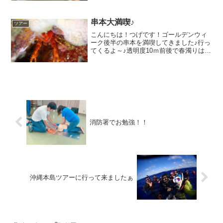
れてはいたが、ここまではっきりと症状
が出るのは人生初。これからまた付き合
っていくアレルギーが増...
串本大満喫♪
ツアー
こんにちは！つげです！ゴールデンウィ
ーク後半の串本を満喫してきました♪行っ
てくるよ～♪透明度10ｍ前後で春濁りは回
避！！相変わらずのヒメジの群れは串本
ならではですね♪ヒメジとダイバー岩の上
でくつろぐヒメジとテングダイ串本でこ
のヒメジの群れを...
消防署でお勉強！！
沖縄本島ツアーに行って来ましたぁ