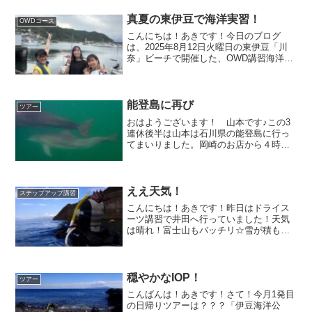
から、復習していざダイビング♪楽しい事
はなかなか忘れな...
真夏の東伊豆で海洋実習！
OWDコース
こんにちは！あきです！今日のブログ
は、2025年8月12日火曜日の東伊豆「川
奈」ビーチで開催した、OWD講習海洋実
習1日目！水温はビックリ(ﾟдﾟ)!!、18℃～
19℃！！！めっちゃ寒かったです笑です
が！そんな川奈のビーチでは、ウミガメ
がお...
能登島に再び
ツアー
おはようございます！ 山本です♪この3
連休後半は山本は石川県の能登島に行っ
てまいりました。岡崎のお店から４時間
半ほどの能登^ ^ 能登島の手前の七尾市に
ある【はいだるい】さんカレー以外にも
メニューあるんですが、僕はやっぱり野
菜たっぷり、はい...
ええ天気！
ステップアップ講習
こんにちは！あきです！昨日はドライス
ーツ講習で井田へ行っていました！天気
は晴れ！富士山もバッチリ☆雪が積もっ
てこれぞ富士山ってのが見れました♪♪初
めて野生で見る生物が沢山！癒やしても
らいました(^^)ーーーーーーーーーーーー
ーーーーーーーー...
穏やかなIOP！
ツアー
こんばんは！あきです！さて！今月1発目
の日帰りツアーは？？？「伊豆海洋公