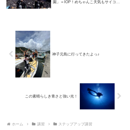
園」＝IOP！めちゃんこ天気もサイコー
ーー！透視度も抜群！ハロウィンの飾り
がまだ残っているということで、少し遅
れてハロウィンを満喫してきました(^^)幽
体離脱～リアルな...
神子元島に行ってきたよっ♪
この素晴らしき青さと強い光！
ホーム
講習
ステップアップ講習