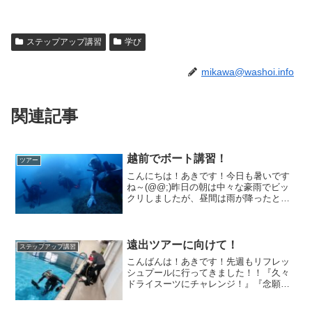
ステップアップ講習
学び
mikawa@washoi.info
関連記事
越前でボート講習！
ツアー
こんにちは！あきです！今日も暑いです
ね～(@@;)昨日の朝は中々な豪雨でビッ
クリしましたが、昼間は雨が降ったとは
思えないほどの快晴と暑さ．．．💦夏で
すね～、こんな時期はやっぱり水遊びに
限る👍今回は、ピチピチの元気な学生達
が、ボートダイビング...
遠出ツアーに向けて！
ステップアップ講習
こんばんは！あきです！先週もリフレッ
シュプールに行ってきました！！『久々
ドライスーツにチャレンジ！』『念願の
遠出ダイビング！』いろんな思いの方と
一緒に遊んできましたよ(^^)セッティング