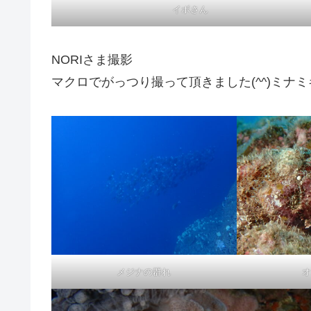
イボさん
NORIさま撮影
マクロでがっつり撮って頂きました(^^)ミナミギ
メジナの群れ
オ