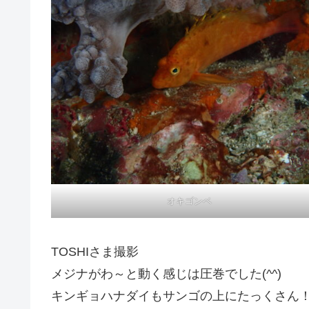
オキゴンベ
TOSHIさま撮影
メジナがわ～と動く感じは圧巻でした(^^)
キンギョハナダイもサンゴの上にたっくさん！オ