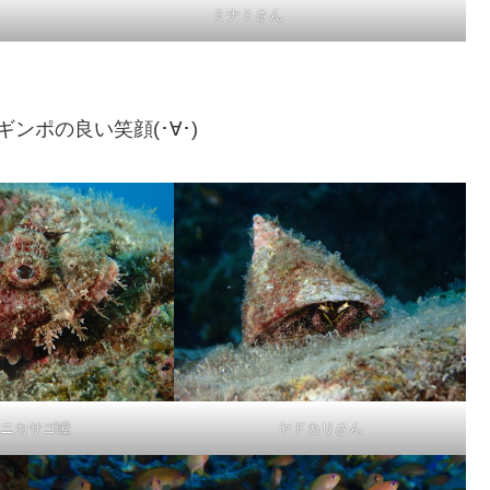
ミナミさん
ンポの良い笑顔(･∀･)
ニカサゴ瞳
ヤドカリさん