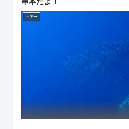
串本だよ！
ツアー