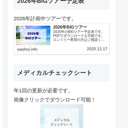
2026年BIGツアー予定表
2026年計画中ツアーです。
2026年BIGツアー
2026年のBIGツアー予定表です。
PDFでダウンロードも可能です。
エントリー希望の方はご相談くだ
さい！基本4名様より開催。場所に
より変動ありますので、ご確認く
2025.12.17
washoi.info
ださい。2026年予定（12.19更
新）ダウンロードPDFでアップロ
ードしていま…
メディカルチェックシート
年1回の更新が必要です。
画像クリックでダウンロード可能！