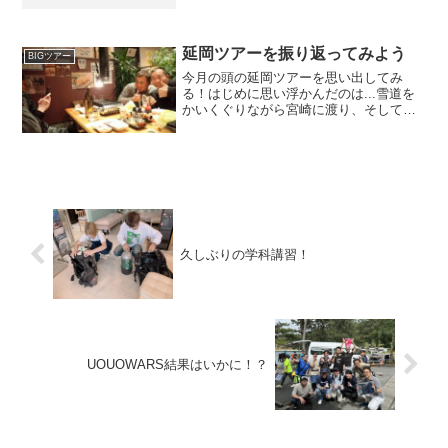
波とうねりが強く、沖永良部にいっても
期間中潜れなさそうと言う事で沖永良部
ツアーは中止に、、、楽しみにしてくだ
さっていた皆さまご...
延岡ツアーを振り返ってみよう
BIGツアー
今月の頭の延岡ツアーを思い出してみ
る！はじめに思い浮かんだのは...雪道を
かいくぐりながら宮崎に渡り、そして美
味しい物を食べたこと・・・はっ、ごめ
んなさい！海じゃないんかーい笑海も観
光もグルメも最高でした♪毎月企画したい
くらいですwカエルア...
久しぶりの学科講習！
UOUOWARS結果はいかに！？