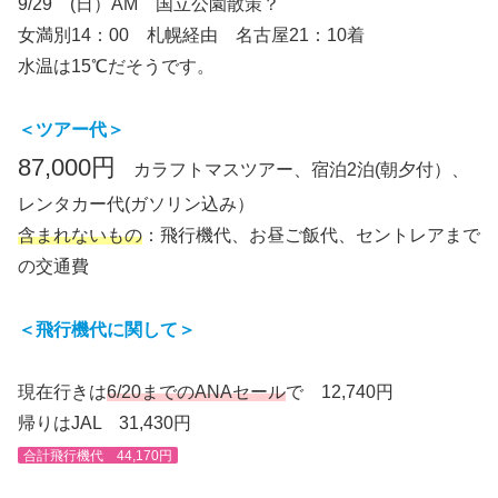
9/29 (日）AM 国立公園散策？
女満別14：00 札幌経由 名古屋21：10着
水温は15℃だそうです。
＜ツアー代＞
87,000円
カラフトマスツアー、宿泊2泊(朝夕付）、
レンタカー代(ガソリン込み）
含まれないもの
：飛行機代、お昼ご飯代、セントレアまで
の交通費
＜飛行機代
に関して
＞
現在行きは
6/20までのANAセール
で 12,740円
帰りはJAL 31,430円
合計飛行機代 44,170円