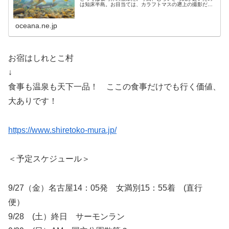
は知床半島。お目当ては、カラフトマスの遡上の撮影だと
いう。産卵のために川を遡上してくるカラフトマスの生命
のドラマ、そして知床の海の水中シ...
oceana.ne.jp
お宿はしれとこ村
↓
食事も温泉も天下一品！ ここの食事だけでも行く価値、
大ありです！
https://www.shiretoko-mura.jp/
＜予定スケジュール＞
9/27（金）名古屋14：05発 女満別15：55着 (直行
便）
9/28 (土）終日 サーモンラン