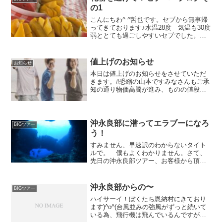
の1
こんにちわ^ ^哲也です。セブから無事帰
ってきております♪水温28度 気温も30度
弱ととても過ごしやすいセブでした。今
回はユナイテッド航空で名古屋から成田
を経由して、片道5時間半気楽に？行って
来れる海外といえば、そう！フィリピン
値上げのお知らせ
お知らせ
です。軽く日...
本日は値上げのお知らせをさせていただ
きます。#恐縮の山本ですみなさんもご承
知の通り物価高騰が進み、ものの値段が
気がついたら何もかもが上がってきてま
す。ガソリン代や、宿泊代、現地サービ
スへのダイビング代の支払いも全てここ
数年、毎年のように気が...
沖永良部に潜ってエラブーになろ
BIGツアー
う！
すみません、早速訳のわからないタイト
ルで。 僕もよくわかりません。さて、
先日の沖永良部ツアー、お客様から頂い
たINOMATAさま撮影ノコギリダイおおモ
ンツキカエルウオって模様がかわいいっ
INOMATAさま撮影ケイビングもワクワク
沖永良部からの〜
BIGツアー
ドキドキでし...
ハイサーイ！ぼくたち恩納村にきており
ます)^o^(台風並みの強風がずっと続いて
いる為、飛行機は飛んでいるんですが、