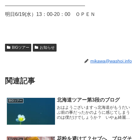
————————————————
明日6/19(水）13：00-20：00 ＯＰＥＮ
BIGツアー
お知らせ
mikawa@washoi.info
関連記事
北海道ツアー第3段のブログ
BIGツアー
おはようございますっ北海道がもうだい
ぶ前の事だったかのように感じてしまう
のは僕だけでしょうか？ いやぁ綺麗だ
ったなぁ 皆さんのお写真などいただい
てご紹介♪水中花から溢れる酸素が力強く
てほんとに素敵です。凛として水中で静
かにたたずむ姿は力強さ...
花粉を避けて？セブへ ブログそ
BIGツアー