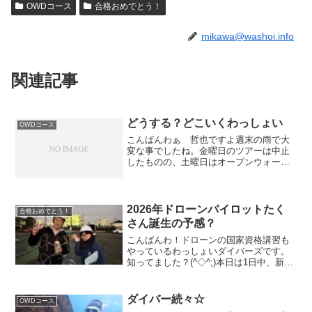
OWDコース
合格おめでとう！
mikawa@washoi.info
関連記事
どうする？どこいくわっしょい
OWDコース
こんばんわぁ 哲也ですよ週末の雨で大
変な事でしたね。金曜日のツアーは中止
したものの、土曜日はオープンウォータ
ーの海洋実習とファンダイビングで越前
に行ってきました♪ 本日も続けて越前
へ 日曜日の今日は場所を変えて越前に
行ってきました^ ^ ま...
2026年ドローンパイロットたく
合格おめでとう！
さん誕生の予感？
こんばんわ！ドローンの国家資格講習も
やっているわっしょいダイバーズです。
知ってました？(^◇^;)本日は1日中、新城
市でドローンの国家資格の試験をさせて
頂いていました。いろいろな制限がかか
る特定飛行というものをするために、昨
ダイバー続々☆
OWDコース
年12月より遠く...