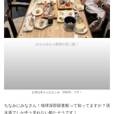
めちゃめちゃ豪勢な夜ご飯！
お宿は皆さんおなじみ『貝殻亭』です！
ちなみにみなさん！地球深部探査船って知ってますか？清
水港でしか中々見れない船たそうです！