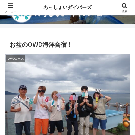
わっしょいダイバーズ
メニュー
検索
お盆のOWD海洋合宿！
OWDコース