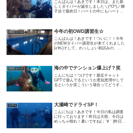
こんばんは！あきです！本日は、また新
しくダイバーが誕生しました＼(^O^)／獅
子浜で最終日！ハートの中にもハート♡
水中にバギー!?嘘偽りはありません
か？？パイプの中にタコちゃん♪誰かの落
とし物！！ちょっとじわるお鼻ｗ満喫し
てきました♪♪まだ...
今年の初OWD講習生☆
OWDコース
こんばんは！あきです！ついに！！今年
のNEWダイバー講習生が来てくれました
(≧∀≦)そして、わっしょい初試みの、
OWD講習eラーニング！！確認クイズを
お店でしたのち、セッティング練習や、
器材の特徴についてご紹介！その後、お
昼からはプール講習...
海の中でテンション爆上げ？笑
OWDコース
こんにちは！つげです！最近チャット
GPTで遊んでるというか悪知恵増やして
るというか笑こういう場合ってどうする
のが一般論なのか問いかけたり時間潰し
てます笑昨日はフェイスブックで見つけ
た深海生物の写真を検索かけたり、問い
かけが敬語だと敬語で返っ...
大瀬崎でドライSP！
ツアー
こんにちは！あきです！今日の私は調査
に行っております！昨日は大雨、今日は
めっちゃ晴れ！暑いですね(；´∀｀)昨日の
雨は皆さん大丈夫でしたか？？音羽蒲郡
インターの出口信号は右車線が冠水して