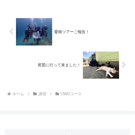
ました(´⊙ω⊙`)さて、先月の平日に、お久
しぶりに大...
愛南ツアーご報告！
尾鷲に行って来ました！
ホーム
講習
OWDコース