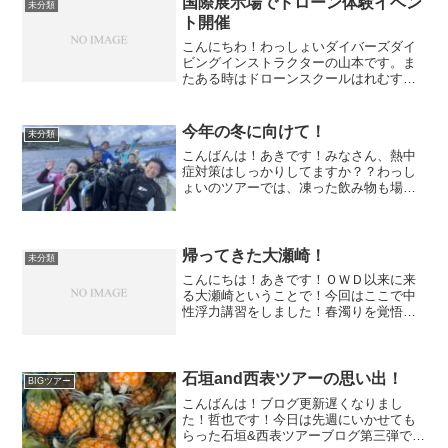
国際展示場でドローン体験イベン
未分類
ト開催
こんにちわ！わっしょいダイバーズダイ
ビングインストラクターの山本です。ま
たある時はドローンスクールはれむす
び、講師の山本です。ダイビングの方も
ブログなので書きますが、1年前に担当の
方からお話いただいた時に体験会なん
今年の冬に向けて！
未分類
て、しかも1万人規模のやっ...
こんばんは！あきです！みなさん、熱中
症対策はしっかりしてますか？？わっし
ょいのツアーでは、凍った飲み物も場所
によっては持って行ったりしてます(^0^;)
さてさて、そんな暑い日が続きますが、
実はウエットスーツで潜るダイビングの
時期って、7月～...
帰ってきた大瀬崎！
未分類
こんにちは！あきです！ＯＷＤ以来に来
る大瀬崎ということで！今回はここで中
性浮力講習をしました！春濁りを覚悟で
行きましたが、そこまで濁りはひどくな
くイイ感じ(*>∀<)b富士山もビッチリ顔を
出してくれました│ε:)ほとんどの方が苦手
なはさみ足...
石垣and西表ツアーの思い出！
BIGツアー
こんばんは！ブログ更新遅くなりまし
た！哲也です！今日は先週にいかせても
らった石垣&西表ツアーブログ第三弾で