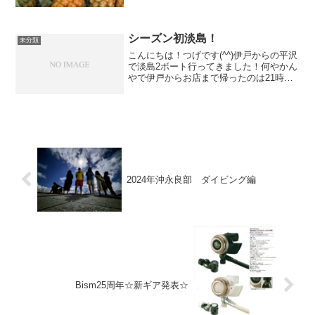
す！#最近小出しが流行ってる？この時は
台風の目7号、8号、9号とトリプル台風が
発生している時で昨年は直撃で行けなか
った西表ツアーのリベ...
シーズン初淡島！
未分類
こんにちは！つげです(^^)伊戸からの平沢
で淡島2ボート行ってきました！何やかん
やで伊戸からお店まで帰ったのは21時前
(￣▽￣;)次の日もスタッフ全員海！なの
で今日は臨時休業でした<(_ _)>今年は臨
時休業が多い夏でしたねぇ。ご迷惑おか
け...
2024年沖永良部 ダイビング編
Bism25周年☆新ギア発表☆