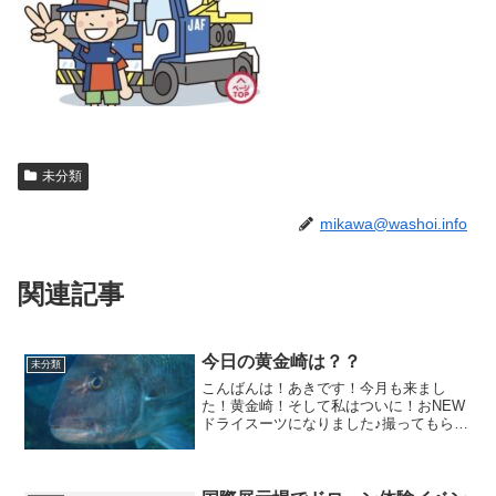
未分類
mikawa@washoi.info
関連記事
今日の黄金崎は？？
未分類
こんばんは！あきです！今月も来まし
た！黄金崎！そして私はついに！おNEW
ドライスーツになりました♪撮ってもらっ
ちゃいましたｗ（MACHINAGAさま）こ
のスーツにはチャームポイントがついて
ます！実際に見てのお楽しみに～(^^)クリ
スマスの記...