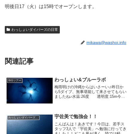
明後日17（火）は15時でオープンします。
わっしょいダイバーズの日常
mikawa@washoi.info
関連記事
わっしょい&ブルーラボ
BIGツアー
梅雨明けの沖縄からはいさーい♫昨日か
ら5ダイブ、無事堪能して来させてもらい
ましたね♪水温:26度 透明度:15m今回
は豊川にあるブルーラボさんと一緒に潜
ってきました^ ^ オーナーとはご近所&昔
からのお付き合いで僕の先輩でもありま
す。 ...
宇佐美で勉強会！！
わっしょいダイバーズの日常
こんばんは！あきです！今日は、若手ス
タッフ3人で「宇佐美」へ勉強に行ってき
ました！！どこも風が凄く、陸では軽い