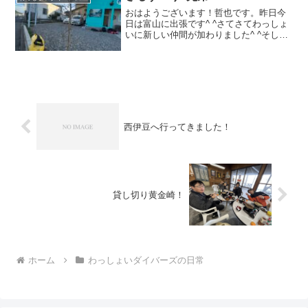
す？カーマ的なところでし...
おはようございます！哲也です。昨日今
日は富山に出張です^ ^さてさてわっしょ
いに新しい仲間が加わりました^ ^そし
て、道路の傍を飾ります！ ただ名前が
分からなかったので調べてみるとマツバ
ギクという名前だそうです。紫の花が綺
麗だなぁと思って^...
西伊豆へ行ってきました！
貸し切り黄金崎！
ホーム
わっしょいダイバーズの日常