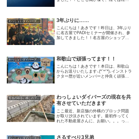
物が飛ばされないように注意という感じ
でした水面が風の影響で流れてました
が、水中はそこまで流れがなく、エント
リーも問題ありませんでし...
3年ぶりに……
わっしょいダイバーズの日常
こんにちは！あきです！昨日は、3年ぶり
に名古屋でPADIセミナーが開催され、参
加してきました！！名古屋のショップさ
んや、三重・和歌山のショップさんとも
交流することができ、楽しかったです♪し
っかりみんなで、勉強もしてきましたよ
(*･∀-)bセ...
和歌山で頑張ってます！！
わっしょいダイバーズの日常
こんにちは！あきです！本日は、和歌山
からお送りいたします⸜(*´꒳`*)⸝インストラ
クター歴が近いメンバーと仲良く頑張っ
てます！！初日は少し時間が余ったの
で、オススメの温泉へ行ってきました(
¯ω¯ )そして、今日で第一クール終了！！
明日か...
わっしょいダイバーズの現在を共
哲也のゆるい感じのブログ
有させていただきます
ここ最近、新店舗の外構のブロック問題
が取り沙汰されています。最初作ってく
れた不動産屋さんに、お願い。。。って
交渉しましたが、ダメで・・・じゃあい
いもん、自分でやるもんってなった哲也
です。ジャンボエンチョーってわかりま
さるすべり3兄弟
わっしょいダイバーズの日常