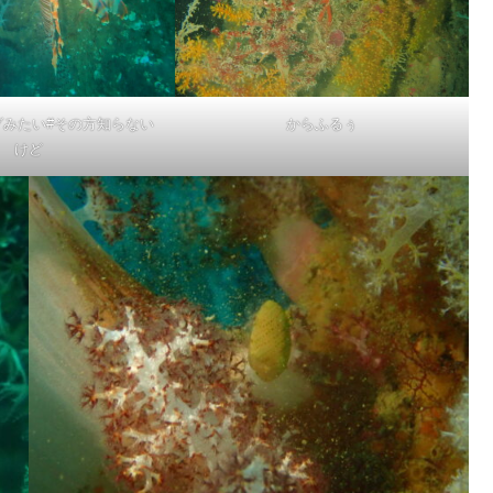
グみたい#その方知らない
からふるぅ
けど