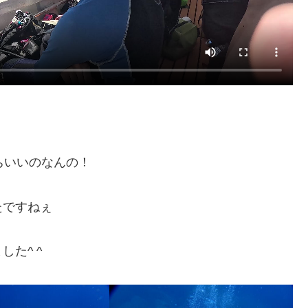
ちいいのなんの！
たですねぇ
た^ ^