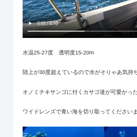
水温25-27度 透明度15-20m
陸上が30度超えているので水がそりゃあ気持
オノミチキサンゴに付くカサゴ達が可愛かっ
ワイドレンズで青い海を切り取ってくださいまし