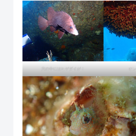
穴の中にはヒゲダイが！
オレ