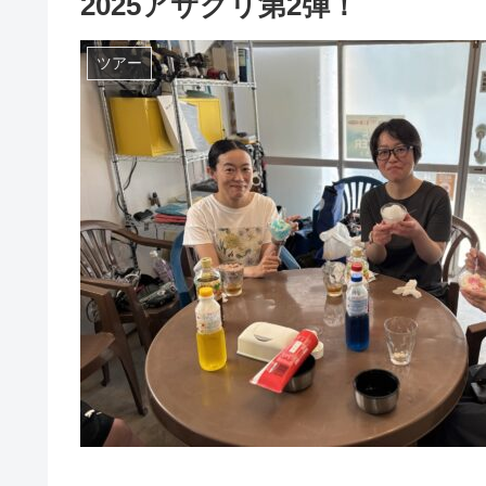
2025アサグリ第2弾！
ツアー