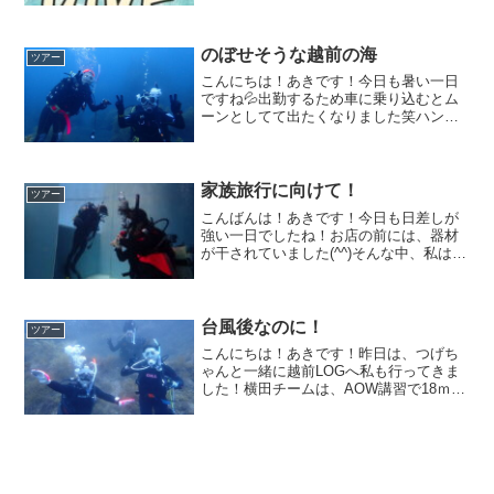
考えております！！所謂年末ツアーっち
ゅう事です笑日程 12/29-30（日-月）ポ
イント 須江...
のぼせそうな越前の海
ツアー
こんにちは！あきです！今日も暑い一日
ですね💦出勤するため車に乗り込むとム
ーンとしてて出たくなりました笑ハンド
ルは激暑でした💦運転には火傷にご注意
下さいね！さて、そんな暑い中、先週は
雲行きが怪しい日が数日続きましたね！
その中で私は南越前へ行っ...
家族旅行に向けて！
ツアー
こんばんは！あきです！今日も日差しが
強い一日でしたね！お店の前には、器材
が干されていました(^^)そんな中、私は店
内にて事務仕事．．．．いつも夕方頃に
聞こえてくるはずの、小学生の声が聞こ
えない？？もう夏休みに入ったのですか
ね！長いお休みの間...
台風後なのに！
ツアー
こんにちは！あきです！昨日は、つげち
ゃんと一緒に越前LOGへ私も行ってきま
した！横田チームは、AOW講習で18ｍを
越えた世界を体験したり、コンパスを使
ってあちこちと遊びに行く練習をしまし
た！台風7号と8号がほぼ同時期に愛知県
の下を通過という...