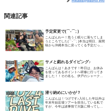
mikawa@washoi.info
関連記事
予定変更で(⌒-⌒; )
ツアー
こんばんわー！危うく眠りに落ちてしま
うところでした(⌒-⌒; )本当は明日、座間
味から沖縄本当に戻ってくる予定だった
んですが、台風の影響でフェリーが欠航
になってしまうとのことで本日は3本潜る
予定をしていましたが、1本だけ潜って慌
てて機材片付...
サメと戯れるダイビング♪
ツアー
こんばんは！あきです！昨日は、お休み
を使ってあるポイントへ研修に行ってき
ました！！その名も、伊戸のシャークダ
イブ☆伊戸ダイビングサービスBOMMIE
さんへ行ってきました！しっかりブリー
フィングや水中の下見に行ってきまし
た！！水底には沢山のド...
潜り納めにいかが？
ツアー
こんばんは！つげです♪入社した年以外は
年末年始近場ツアーを担当している私で
すが、今年は諸事情で大阪に帰ってしま
うので、潜り納めツアーを開催しようと