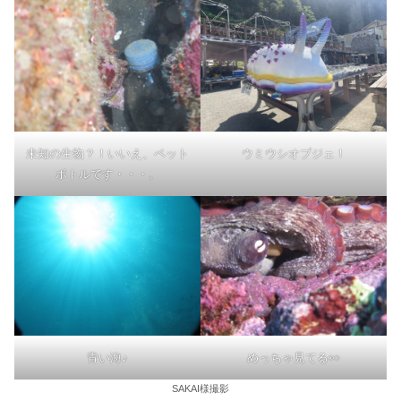
未知の生物？！いいえ、ペット
ウミウシオブジェ！
ボトルです・・・。
青い海♪
めっちゃ見てる👀
SAKAI様撮影