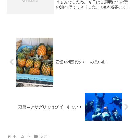
ませんでしたね。今日は台風明け？の手
の浦へ行ってきましたよ♪海水浴客の方た
ちはほぼいませんでした(⌒-⌒; )水温23-
24度 透明度7-8mいくら飛び込みたくて
も3つの確保はしっかりしよう（SHUさま
撮...
石垣and西表ツアーの思い出！
冠島＆アサグリではぴばーすでい！
ホーム
ツアー