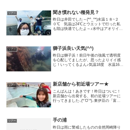
カワイイ♪クマノミ踊ってるエビちゃん♪
逞しいオトヒメエビ！！トップの根のイ
ソギンチャク畑...
聞き慣れない種発見？
ツアー
昨日は井田でした～(*^_^*)水温１８~２
０℃ 気温は24℃とウエットで行った私
も陸は快適でしたよ～♪水中はアオリイカ
の待機中は寒かった笑深場も１８℃ぐら
いなので、深場に行くときはドライかな
～久しぶりのウエットは気持ちよかった
けどね♪BA...
獅子浜良い天気(^^)
ツアー
昨日は獅子浜！前日午後の強風で透明度
を心配してましたが、思ったよりイイ感
じ！いってくるよん♪気温18度 水温16～
17度 んー！フードが欲しかった(;^^)ﾍ..
この子はおチビ♪石？い魚です魚です◯門
みたいって言うてたヌシか？！40ｃｍぐ
ら...
新店舗から初近場ツアー★
ツアー
こんばんは！あきです！昨日はついに！
新店舗から出発する、初の近場ツアーに
行ってきました⸜(*ˊᗜˋ*)⸝東伊豆の「富
戸」に行ってきました！風はあまり吹い
ていなかったのですが、うねりが中々
……残念ながら富戸ホールへは行けませ
んでした（ ; ;...
手の浦
ツアー
昨日は雨に警戒したものの全然岡崎降り