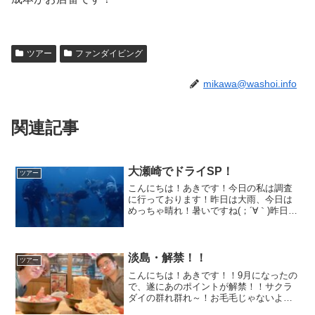
ツアー
ファンダイビング
mikawa@washoi.info
関連記事
大瀬崎でドライSP！
ツアー
こんにちは！あきです！今日の私は調査
に行っております！昨日は大雨、今日は
めっちゃ晴れ！暑いですね(；´∀｀)昨日の
雨は皆さん大丈夫でしたか？？音羽蒲郡
インターの出口信号は右車線が冠水して
ました(´⊙ω⊙`)さて、先月の平日に、お久
しぶりに大...
淡島・解禁！！
ツアー
こんにちは！あきです！！9月になったの
で、遂にあのポイントが解禁！！サクラ
ダイの群れ群れ～！お毛毛じゃないよ？
残念ながら小さめのエナガトゲトサカ(^^)