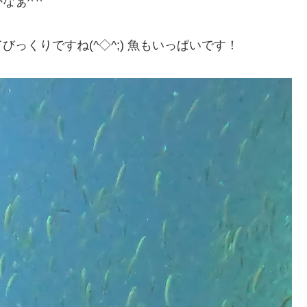
ぁ^ ^
っくりですね(^◇^;) 魚もいっぱいです！