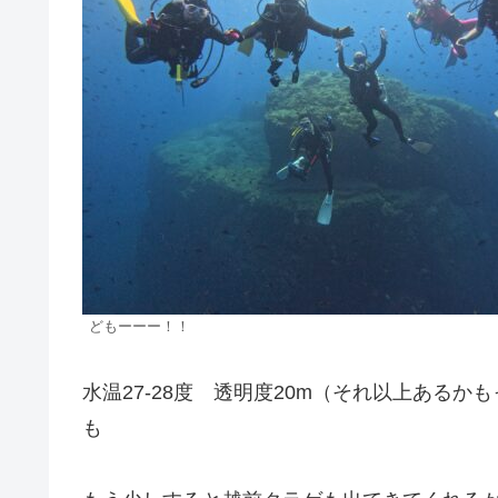
どもーーー！！
水温27-28度 透明度20m（それ以上ある
も