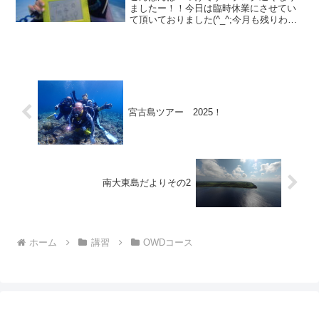
ましたー！！今日は臨時休業にさせてい
て頂いておりました(^_^;今月も残りわず
かですが、26日と27日も臨時休業予定で
す・・・ご迷惑をお掛けしています(T-T)
さて！本日はスタッフが全員どこかしら
で潜って...
宮古島ツアー 2025！
南大東島だよりその2
ホーム
講習
OWDコース