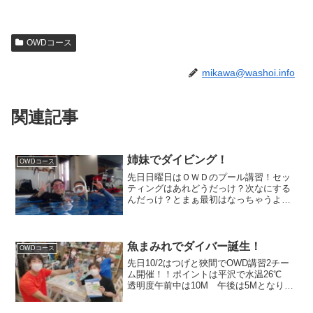
OWDコース
mikawa@washoi.info
関連記事
姉妹でダイビング！
OWDコース
先日日曜日はＯＷＤのプール講習！セッ
ティングはあれどうだっけ？次なにする
んだっけ？とまぁ最初はなっちゃうよね
～OLYMPUS DIGITAL
CAMERAOLYMPUS DIGITAL CAMERA
苦戦することもありましたが、プール講
習は無...
魚まみれでダイバー誕生！
OWDコース
先日10/2はつげと狹間でOWD講習2チー
ム開催！！ポイントは平沢で水温26℃
透明度午前中は10M 午後は5Mとなりま
した！さてさて、私つげチームは海洋実
習1日目でした！途中で狹間チームと遭遇