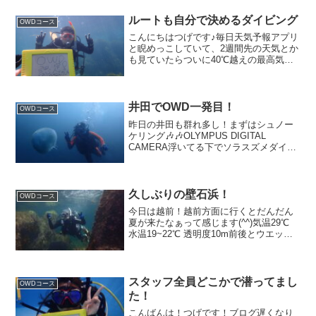
したので撮ってもらったよ！写真も撮っ
て頂きまし...
ルートも自分で決めるダイビング
OWDコース
こんにちはつげです♪毎日天気予報アプリ
と睨めっこしていて、2週間先の天気とか
も見ていたらついに40℃越えの最高気温
の予想をみてもう絶望でございます
ぅ…。「スーパーエルニーニョだって
～。40℃越えもありえるかなぁ」とか冗
談半分だったのに、マジ...
井田でOWD一発目！
OWDコース
昨日の井田も群れ多し！まずはシュノー
ケリング🎶🎶OLYMPUS DIGITAL
CAMERA浮いてる下でソラスズメダイが
わんさか！これはダイビングが楽しみに
なりますね🎶OLYMPUS DIGITAL
CAMERAOLYMPUS DIGITA...
久しぶりの壁石浜！
OWDコース
今日は越前！越前方面に行くとだんだん
夏が来たなぁって感じます(^^)気温29℃
水温19~22℃ 透明度10m前後とウエット
でも快適でしたよ〜(^^)テトラポットを抜
けて〜青い海〜(o^^o)SASAKIさま撮影カ
メラセットして撮ってもらい...
スタッフ全員どこかで潜ってまし
OWDコース
た！
こんばんは！つげです！ブログ遅くなり