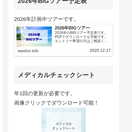
2026年BIGツアー予定表
2026年計画中ツアーです。
2026年BIGツアー
2026年のBIGツアー予定表です。
PDFでダウンロードも可能です。
エントリー希望の方はご相談くだ
さい！基本4名様より開催。場所に
より変動ありますので、ご確認く
2025.12.17
washoi.info
ださい。2026年予定（12.19更
新）ダウンロードPDFでアップロ
ードしていま…
メディカルチェックシート
年1回の更新が必要です。
画像クリックでダウンロード可能！