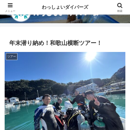
わっしょいダイバーズ
メニュー
検索
年末潜り納め！和歌山横断ツアー！
ツアー