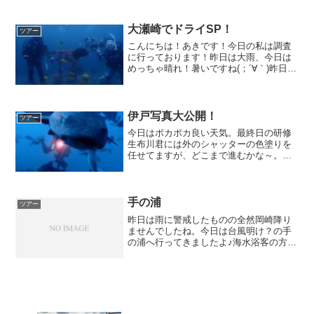
も！おチビクマノミがいっぱい♡オドリ
かと思ったらアカホシかな？おチビのサ
ザナミフグ♡中層...
大瀬崎でドライSP！
ツアー
こんにちは！あきです！今日の私は調査
に行っております！昨日は大雨、今日は
めっちゃ晴れ！暑いですね(；´∀｀)昨日の
雨は皆さん大丈夫でしたか？？音羽蒲郡
インターの出口信号は右車線が冠水して
ました(´⊙ω⊙`)さて、先月の平日に、お久
しぶりに大...
伊戸写真大公開！
ツアー
今日はポカポカ良い天気。最終日の研修
生布川君には外のシャッターの色塗りを
任せてますが、どこまで進むかな～。案
外シャッターが大きく３枚もあるし割と
大変そう。先輩もあとで手伝うぞ！さて
～。先日６日は伊戸シャークダイブ！先
月の無念を晴らすべく挑ん...
手の浦
ツアー
昨日は雨に警戒したものの全然岡崎降り
ませんでしたね。今日は台風明け？の手
の浦へ行ってきましたよ♪海水浴客の方た
ちはほぼいませんでした(⌒-⌒; )水温23-
24度 透明度7-8mいくら飛び込みたくて
も3つの確保はしっかりしよう（SHUさま
撮...