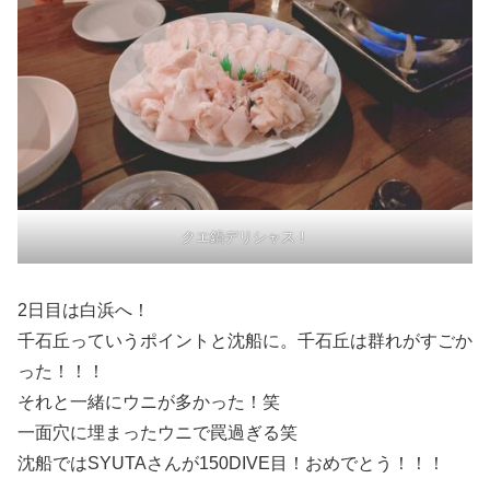
クエ鍋デリシャス！
2日目は白浜へ！
千石丘っていうポイントと沈船に。千石丘は群れがすごか
った！！！
それと一緒にウニが多かった！笑
一面穴に埋まったウニで罠過ぎる笑
沈船ではSYUTAさんが150DIVE目！おめでとう！！！