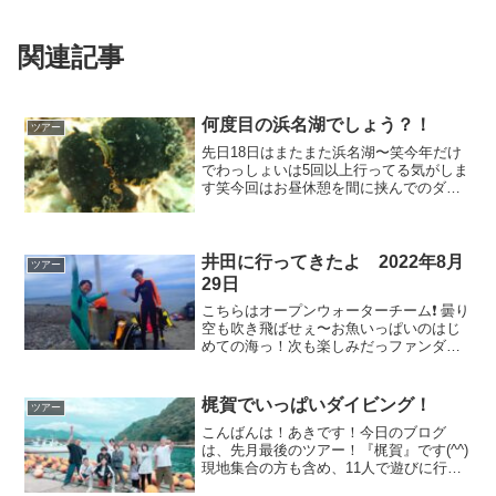
関連記事
何度目の浜名湖でしょう？！
ツアー
先日18日はまたまた浜名湖〜笑今年だけ
でわっしょいは5回以上行ってる気がしま
す笑今回はお昼休憩を間に挟んでのダイ
ビング！天気は最高！ドライを休憩中に
干してたら子供達が「何あれ怖い！」っ
て笑知らない人からしたら異様な光景だ
よね(￣∇￣;)では...
井田に行ってきたよ 2022年8月
ツアー
29日
こちらはオープンウォーターチーム❗️ 曇り
空も吹き飛ばせぇ〜お魚いっぱいのはじ
めての海っ！次も楽しみだっファンダイ
ビングチームも行ってきまーす♪ミカヅキ
ツバメウオと枯葉に変身の術っ今年はビ
ゼンクラゲが多いようですよっ水面に漂
梶賀でいっぱいダイビング！
ツアー
うナンヨウツバメ...
こんばんは！あきです！今日のブログ
は、先月最後のツアー！『梶賀』です(^^)
現地集合の方も含め、11人で遊びに行っ
てきました♪中にはボート講習のメンバー