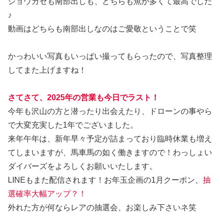
ショウガセも南部出しも、どちらも魚が多くて最高でした
♪
動画はどちらも南部出しなのはご愛敬ということで笑
かっわいい写真もいっぱい撮ってもらったので、写真整理
してまた上げますね！
さてさて、2025年の営業も今日でラスト！
今年も沢山の方と潜ったり出会えたり、ドローンの事やら
で大変充実した1年でございました。
来年午年は、新年早々予定が詰まっており臨時休業も増え
てしまいますが、馬車馬の如く働きますので！わっしょい
ダイバーズをよろしくお願いいたします。
LINEもまた配信されます！お年玉企画の1月クーポン、
抽
選確率大幅アップ？！
外れた方が何ならレアの抽選会、お楽しみ下さいネ笑