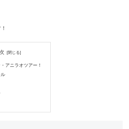
す！
次
ン・アニラオツアー！
ール
子