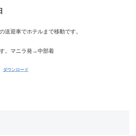
日
地の送迎車でホテルまで移動です。
です。マニラ発→中部着
ダウンロード
。