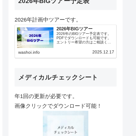
2026年BIGツアー予定表
2026年計画中ツアーです。
2026年BIGツアー
2026年のBIGツアー予定表です。
PDFでダウンロードも可能です。
エントリー希望の方はご相談くだ
さい！基本4名様より開催。場所に
より変動ありますので、ご確認く
2025.12.17
washoi.info
ださい。2026年予定（12.19更
新）ダウンロードPDFでアップロ
ードしていま…
メディカルチェックシート
年1回の更新が必要です。
画像クリックでダウンロード可能！