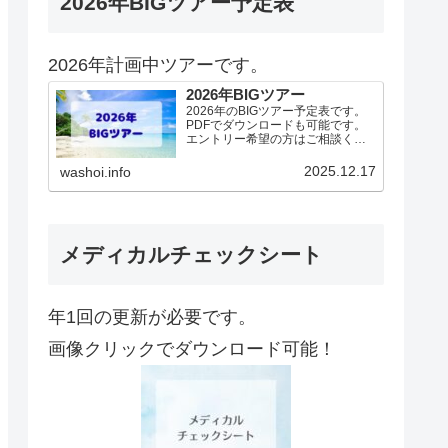
2026年BIGツアー予定表
2026年計画中ツアーです。
2026年BIGツアー
2026年のBIGツアー予定表です。
PDFでダウンロードも可能です。
エントリー希望の方はご相談くだ
さい！基本4名様より開催。場所に
より変動ありますので、ご確認く
2025.12.17
washoi.info
ださい。2026年予定（12.19更
新）ダウンロードPDFでアップロ
ードしていま…
メディカルチェックシート
年1回の更新が必要です。
画像クリックでダウンロード可能！