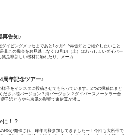
屋再告知♪
ダイビングメッセまであと1ヶ月^_^再告知とご紹介したいこと
是非この機会をお見逃しなく♪3月14（土）はわっしょいダイバー
笑是非新しい機材に触れたり、メーカ...
4周年記念ツアー♪
の様子をインスタに投稿させてもらっています。2つの投稿にまと
てください陸バージョン？海バージョン？ダイバースノーケラー合
た獅子浜どうやら東風の影響で東伊豆が潜...
かに！？
WARSが開催され、昨年同様参加してきましたー！今回も大所帯で