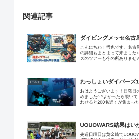
関連記事
ダイビングメッセ名古
お知らせ
こんにちわ！哲也です。名古屋
の詳細もまとまって来ました♪
ズのツアーも今の所ありません
わっしょいダイバーズ1
イベント
おはようございます！日曜日
めました^ ^よかったら覗い
わせると200名近くが集まっ
UOUOWARS結果はい
ツアー
先週日曜日は黄金崎でUOUO