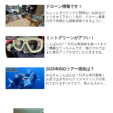
以上で合格ですが・・・お二人とも高得
点で合格です♪次は新城に移動して実技で
ドローン情報です！
お知らせ
すよー！ 学科テ...
ちょっとダイビングと関係ないお話をひ
とつさせて下さい！先日、ドローン事業
の方で本部から国家資格できるようにな
ったよ。と連絡が来たんですー！！！い
ろいろ申請書類など提出してから早半
年。やっとOKがでました(☆｡☆)でもあと
少し準備があるので、...
ミントグリーンがアツい！
商品紹介
こんばんわ^ ^ 今日も鳥焼肉を食べてきて
ご機嫌なてっちゃんです。海のブログは
また後日アップさせていただきますね先
日の尾鷲のお客様の写真追加してますの
でまた覗いてみてくださいね♪先日の器材
メーカーの展示会のGULLのコーナーに
て 目に入って...
2025年BIGツアー現状は？
お知らせ
みなさんこんばんは！11月も本日最後！
お店では夕方からクリスマスソングが流
れております♪さてさて。色んな人からお
声がかかるようになってきました！来年
のBIGツアーの予定表まだかいな。
と！！！年々遅くなってますね。頑張り
ます(^_^;)また来...