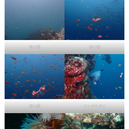
群れ④
群れ⑤
群れ⑥
イシガキダイ