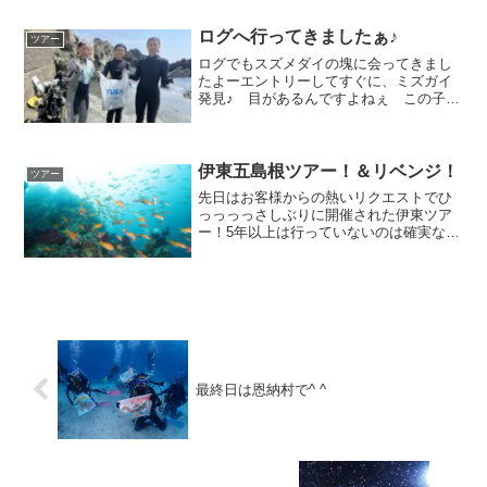
まったく無く(T-T)、ハナミノカサゴやク
サフグ・サザナミ...
ログへ行ってきましたぁ♪
ツアー
ログでもスズメダイの塊に会ってきまし
たよーエントリーしてすぐに、ミズガイ
発見♪ 目があるんですよねぇ この子可
愛すぎでしょっ(/・ω・)/OLYMPUS
DIGITAL CAMERA今年の日本海はソラス
ズメダイ大爆発TOSHIKOさま撮影ア...
伊東五島根ツアー！＆リベンジ！
ツアー
先日はお客様からの熱いリクエストでひ
っっっっさしぶりに開催された伊東ツア
ー！5年以上は行っていないのは確実なの
ですが、いつ行ったのやら。さて！そん
な伊東ですが、現在は夏場限定ポイント
の「五島根」というポイントに行ってま
いりました！五島根は北...
最終日は恩納村で^ ^