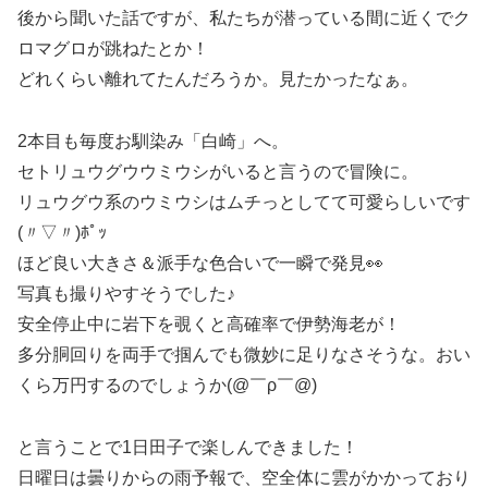
後から聞いた話ですが、私たちが潜っている間に近くでク
ロマグロが跳ねたとか！
どれくらい離れてたんだろうか。見たかったなぁ。
2本目も毎度お馴染み「白崎」へ。
セトリュウグウウミウシがいると言うので冒険に。
リュウグウ系のウミウシはムチっとしてて可愛らしいです
(〃▽〃)ﾎﾟｯ
ほど良い大きさ＆派手な色合いで一瞬で発見👀
写真も撮りやすそうでした♪
安全停止中に岩下を覗くと高確率で伊勢海老が！
多分胴回りを両手で掴んでも微妙に足りなさそうな。おい
くら万円するのでしょうか(@￣ρ￣@)
と言うことで1日田子で楽しんできました！
日曜日は曇りからの雨予報で、空全体に雲がかかっており