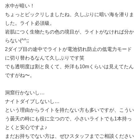
水中が暗い！
ちょっとビックリしましたね、久しぶりに暗い海を潜りま
した。ライト必須級。
岩肌につく生物たちの色の境目が、ライトがなければ分か
らない(^^;;
2ダイブ目の途中でライトが電池切れ防止の低電力モード
に切り替わるなんて久しぶりです笑
でも透明度は割と良くて、外洋も10mくらいは見えてたん
ですがね〜。
洞窟行かないし…
ナイトダイブしないし…
という理由からライトを持たない方も多いですが、こうい
う曇天の時にも役に立つので、小さいライトでも1本持っ
とくと安心ですよ♪
まだお持ちでない方は、ぜひスタッフまでご相談ください