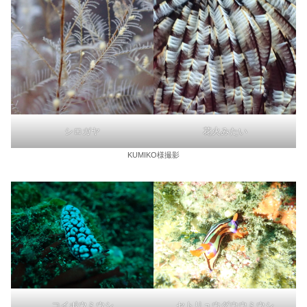
シロガヤ
花火みたい
KUMIKO様撮影
コイボウミウシ
セトリュウグウウミウシ