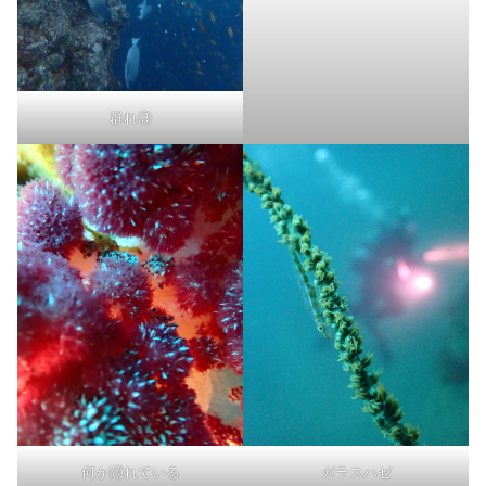
群れ③
何か隠れている
ガラスハゼ