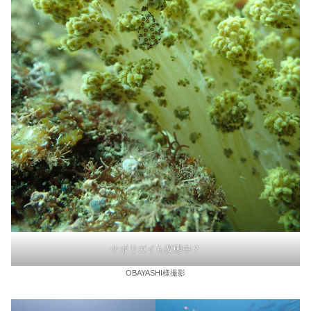
ケボリガイも擬態中？
OBAYASHI様撮影