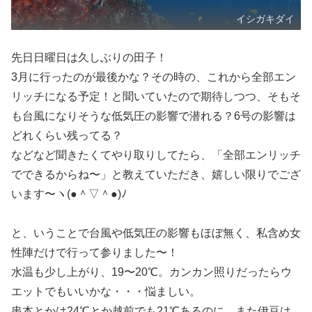
イシガキダイ
先日日曜日は久しぶりの田子！
3月に行ったのが最後かな？その時の、これから全部エン
リッチになる予定！と聞いていたので期待しつつ、そもそ
も台風になりそうな低気圧の影響で潜れる？6号の影響は
どれくらい残ってる？
などなど聞きたくてやり取りしてたら、「全部エンリッチ
でできるからね〜」と教えていただき、嬉しい限りでござ
います〜ヽ(●＾▽＾●)ﾉ
と、いうことで台風や低気圧の影響もほぼ無く、私含め女
性陣だけで行って参りました〜！
水温も少し上がり、19〜20℃。カンカン照りだったらウ
エットでもいいかな・・・悩ましい。
串本とかは24℃とか越前でも21℃あるのに、また伊豆は