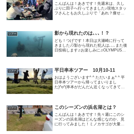
こんばんは！あきです！先週末は、久し
ぶりに田子へ行ってきました♪現地スタッ
フさんともお久しぶりで「あれ？痩せま
した？」って聞いたら「メガネの度が合
ってないかもよ？」とのりツッコミで返
されました(;▽;)今回は、お休みを使って
成本も遊びに参戦...
影から現れたのは､､､！？
ツアー
ども！つげです！本日は大瀬崎に行って
きました♪̊̈♪̆̈影から現れた犯人は､､､また後
日投稿します♫お楽しみに♫OLYMPUS
DIGITAL CAMERA明日10/9（日）は15：
00～19：00でOPENです。山本がお店番
です。横田はツ...
平日串本ツアー 10月10-11
ツアー
おはようございます^ ^ ただいまぁ^ ^ 平
日串本ツアーから帰ってまいりまし
た)^o^(串本がだんだん近くなってきてい
る気がするっ初日は貸切りという贅沢♫
まさかの貸し切り、、、平日はこんな事
も？めっちゃいい天気やんっお泊りなの
でダイビング...
このシーズンの浜名湖とは？
ツアー
こんばんは！あきです！先々週にこのシ
ーズンの浜名湖はどんな感じなのか、見
に行ってみました！ミノカサゴが大量発
生ｗ満潮までお昼寝タイム♪冬シーズには
あんなにいたウミウシの姿は．．．．．