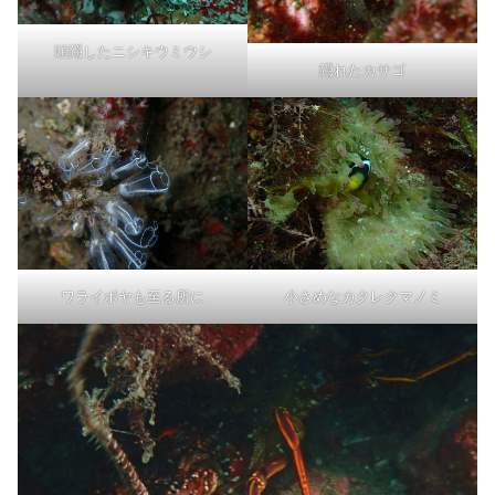
頭隠したニシキウミウシ
隠れたカサゴ
ワライボヤも至る所に
小さめなカクレクマノミ