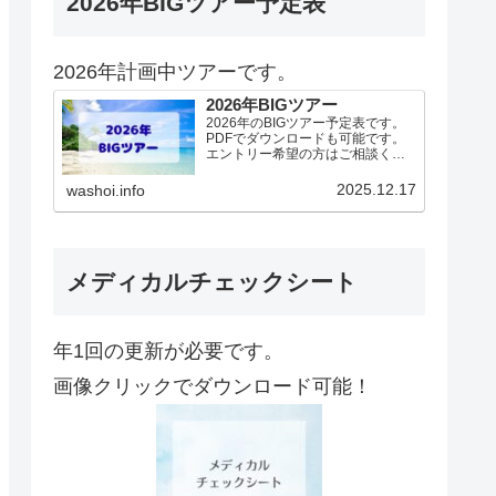
2026年BIGツアー予定表
2026年計画中ツアーです。
2026年BIGツアー
2026年のBIGツアー予定表です。
PDFでダウンロードも可能です。
エントリー希望の方はご相談くだ
さい！基本4名様より開催。場所に
より変動ありますので、ご確認く
2025.12.17
washoi.info
ださい。2026年予定（12.19更
新）ダウンロードPDFでアップロ
ードしていま…
メディカルチェックシート
年1回の更新が必要です。
画像クリックでダウンロード可能！