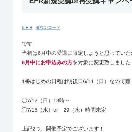
EFR新規受講or再受講キャンペ
E F R
ダウンロード
です！
当初は6月中の受講に限定しようと思っていた
6月中にお申込みの方
を対象に変更致しました
1番はじめの日程は明後日6/14（日）なので
◯7/12（日）13時～
◯7/15（水）or 29（水）時間未定
上記2つ、開催予定でございます！