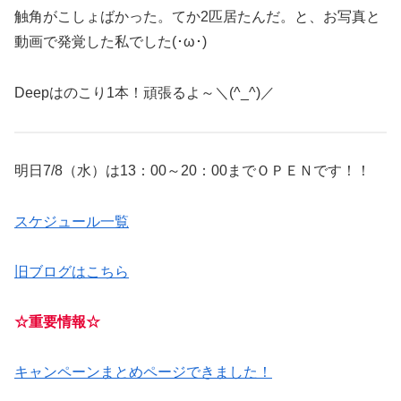
触角がこしょばかった。てか2匹居たんだ。と、お写真と
動画で発覚した私でした(･ω･)
Deepはのこり1本！頑張るよ～＼(^_^)／
明日7/8（水）は13：00～20：00までＯＰＥＮです！！
スケジュール一覧
旧ブログはこちら
☆重要情報☆
キャンペーンまとめページできました！