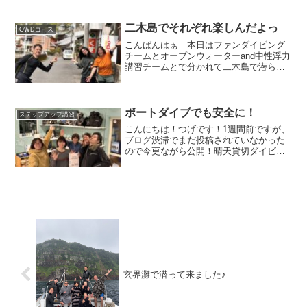
かな海！透視度11ｍは見えており、青い
海が広がってました(^^)そんな海で、今回
AOW講習最終地点！ナビゲーションを開
二木島でそれぞれ楽しんだよっ
OWDコース
催してました！...
こんばんはぁ 本日はファンダイビング
チームとオープンウォーターand中性浮力
講習チームとで分かれて二木島で潜らせ
てもらってきましたよ⭐︎皆さんにお知らせ
です。春のアレがきました。透明度パン
チが効いてましたぉ 透明度:緑色 水
温:18℃オー...
ボートダイブでも安全に！
ステップアップ講習
こんにちは！つげです！1週間前ですが、
ブログ渋滞でまだ投稿されていなかった
ので今更ながら公開！晴天貸切ダイビン
グで行ってきまーす！イシガキフグか
な？入るのも楽しいけど、今回は我慢モ
クズショイ2匹もいたよ！元気なお家と家
主足元にひっそりとガン...
玄界灘で潜って来ました♪