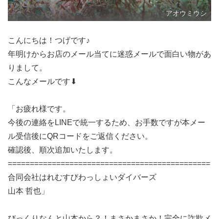
アオウミウシ
こんにちは！つげです♪
年明けからお店のメール当てに迷惑メールで面白い物があ
りまして。
こんなメールです⬇
「お疲れ様です。
今後の連絡をLINEで統一するため、お手数ですが本メー
ル受信後にQRコードをご返信ください。
確認後、順次追加いたします。
==============================================
合同会社はれむすびわっしょいダイバーズ
山本 哲也」
びっくりなんと山本から？！まさかまさか！完全に詐欺メ