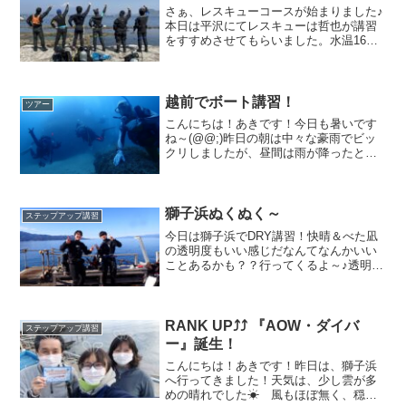
さぁ、レスキューコースが始まりました♪
本日は平沢にてレスキューは哲也が講習
をすすめさせてもらいました。水温16
度 透明度5〜8Mみんなで助け合って、
ダイバーとして成長していきます❗️人を助
けると言うことももちろんしますが、助
けられたりされな...
越前でボート講習！
ツアー
こんにちは！あきです！今日も暑いです
ね～(@@;)昨日の朝は中々な豪雨でビッ
クリしましたが、昼間は雨が降ったとは
思えないほどの快晴と暑さ．．．💦夏で
すね～、こんな時期はやっぱり水遊びに
限る👍今回は、ピチピチの元気な学生達
が、ボートダイビング...
獅子浜ぬくぬく～
ステップアップ講習
今日は獅子浜でDRY講習！快晴＆べた凪
の透明度もいい感じだなんてなんかいい
ことあるかも？？行ってくるよ～♪透明度
８ｍ 水温17℃前後 気温１２度 陸の
方が寒そうですが、今回は快晴だったこ
ともあり陸もまあまあぬくぬく動く前に
バルブチェック！大...
RANK UP⤴⤴ 『AOW・ダイバ
ステップアップ講習
ー』誕生！
こんにちは！あきです！昨日は、獅子浜
へ行ってきました！天気は、少し雲が多
めの晴れでした☀ 風もほぼ無く、穏や