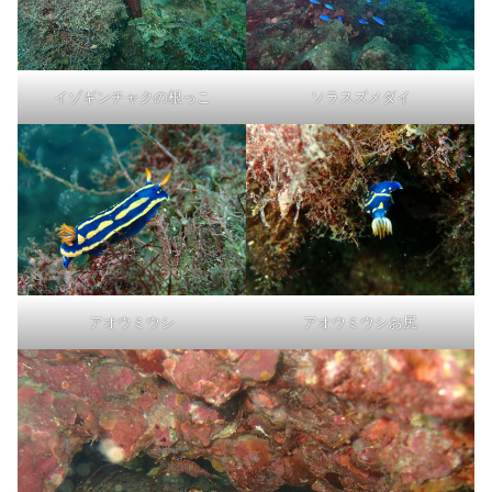
イゾギンチャクの根っこ
ソラスズメダイ
アオウミウシ
アオウミウシお尻