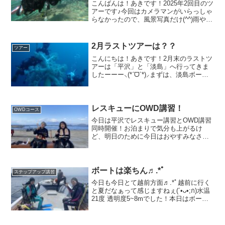
こんばんは！あきです！2025年2回目のツ
アーです♪今回はカメラマンがいらっしゃ
らなかったので、風景写真だけ(^^)雨や風
が続く影響でどうなるかと思いました
が、回復してました♪シロクマカエルも健
在！ニシキフウライウオやカミソリウオ
2月ラストツアーは？？
ツアー
もいました...
こんにちは！あきです！2月末のラストツ
アーは「平沢」と「淡島」へ行ってきま
したーーー⸜(*ˊᗜˋ*)⸝まずは、淡島ボート
チーム！ディープSPを取得するため、深
場へLet's Go!!ちょー巨大なエナガトゲト
サカを見てきました！大きさに皆さん...
レスキューにOWD講習！
OWDコース
今日は平沢でレスキュー講習とOWD講習
同時開催！お泊まりで気分も上がるけ
ど、明日のために今日はおやすみなさい(-
_-)zzz皆さん岡崎で応援してね.•♬
ボートは楽ちん♬.*ﾟ
ステップアップ講習
今日も今日とて越前方面♬.*ﾟ越前に行く
と夏だなぁって感じますねぇ(´•ᴗ•;ก)水温
21度 透明度5~8mでした！本日はボート
SPと、OWDチームの2チームで浜富さん
に行ってきました！行ってくるよ〜(*´艸`)
余裕のホバリングで✌︎(o´...