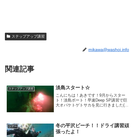
ステップアップ講習
mikawa@washoi.info
関連記事
淡島スタート☆
ステップアップ講習
こんにちは！あきです！9月からスター
ト！淡島ボート！早速Deep SP講習で巨
大オバケトゲトサカを見に行きました(^^)
海況は良好！うねり・波なしのとても穏
やかな海でした！透視度は、浅いところ
は雨の影響で3～5ｍ、水深10ｍ行くと透
視度も上...
冬の平沢ビーチ！！ドライ講習頑
ツアー
張ったよ！