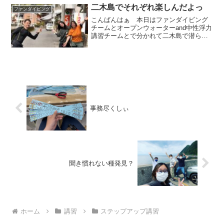
二木島でそれぞれ楽しんだよっ
ファンダイビング
こんばんはぁ 本日はファンダイビング
チームとオープンウォーターand中性浮力
講習チームとで分かれて二木島で潜らせ
てもらってきましたよ⭐︎皆さんにお知らせ
です。春のアレがきました。透明度パン
チが効いてましたぉ 透明度:緑色 水
温:18℃オー...
事務尽くしぃ
聞き慣れない種発見？
ホーム
講習
ステップアップ講習