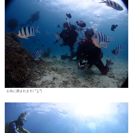
お魚に囲まれます( ͡° ͜ʖ ͡°)