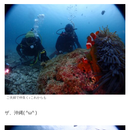
ご夫婦で仲良く♪これからも
ザ、沖縄( ^ω^ )