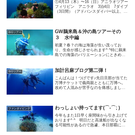
①4月13（木）〜16（日）アニラオツアー
フィリピン アニラオ 3泊4日 7ダイブ
（3日間）（アドバンスダイバー以上、5
名様より）金額: 238,000円 コンフォート
ツインルーム（ちょっといい部屋）での
料金です。シングルの場合はシングル
チ...
GW鵜来島＆沖の島ツアーその
BIGツアー
３ 水中編
初夏？春？の海は海藻が生い茂ってお
り、生命が感じさせられます^ ^特に鵜来
島での海藻のバリエーションにときめい
た山本でした。様々な海藻が生えてて^海
藻好きになっちゃいました！海藻と絡め
て写真撮るのもいいですよねオレンジと
加計呂麻ブログ第二弾！
BIGツアー
ブルーを手前にお客様...
こんばんは！つげです♪先日旦那が当てた
万博チケットで義両親とともに万博へ。
改めて人混みが苦手なのを痛感しました
(^_^;これから駆け込みでもっと来場者が
増えるそうですねぇ。今回の帰省で一番
の思いでは万博から帰ったら新米ハスキ
ーが大興奮してま...
わっしょい持ってます(⌒-⌒; )
ファンダイビング
今年もまた1日早く座間味から引き上げて
おります^ ^ 明日だと高速船が出なくな
る可能性があるので急遽、本日那覇に戻
ってきてます。今はフェリーのなか。わ
っしょいダイバーズ、いや僕？持ってま