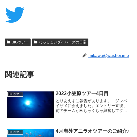
BIGツアー
わっしょいダイバーズの日常
mikawa@washoi.info
関連記事
2022小笠原ツアー4日目
BIGツアー
とりあえずご報告があります。 ジンベ
イザメに会えました。エントリー直後、
前のチームがめちゃくちゃ興奮してダッ
シュしてるのが見えました(⌒-⌒; ) そし
て哲也チームも続けとばかりに追いかけ
ましたが、時すでに遅し、、、だいぶ遠
くの方へ、、、そ...
4月海外アニラオツアーのご紹介♪
BIGツアー