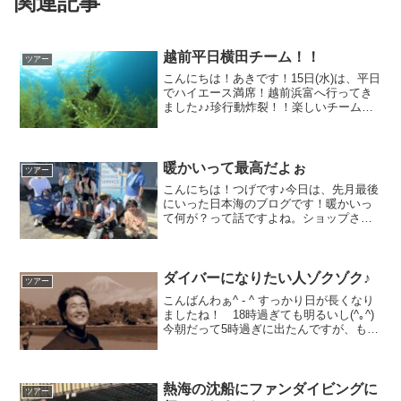
関連記事
越前平日横田チーム！！
ツアー
こんにちは！あきです！15日(水)は、平日
でハイエース満席！越前浜富へ行ってき
ました♪♪珍行動炸裂！！楽しいチームで1
日笑顔でした(^o^)足が付く所にまさかの
お散歩中タコさん！筋トレ中？のアメフ
ラシ！めっちゃ水キレイ！海藻もすごい
けどｗ幻...
暖かいって最高だよぉ
ツアー
こんにちは！つげです♪今日は、先月最後
にいった日本海のブログです！暖かいっ
て何が？って話ですよね。ショップさん
もそうだけど、今回は水温ですよ！！
29℃の海。5mmの裏起毛だと、インナー
きてなくても熱いレベルですが、各地行
ってると温泉気分です...
ダイバーになりたい人ゾクゾク♪
ツアー
こんばんわぁ^ - ^ すっかり日が長くなり
ましたね！ 18時過ぎても明るいし(^｡^)
今朝だって5時過ぎに出たんですが、もう
明るかったですもんねぇ明るいうちに出
て、明るいうちに帰ってくる！そんな日
も増えて来そうです。楽しい日帰り串本
は21...
熱海の沈船にファンダイビングに
ツアー