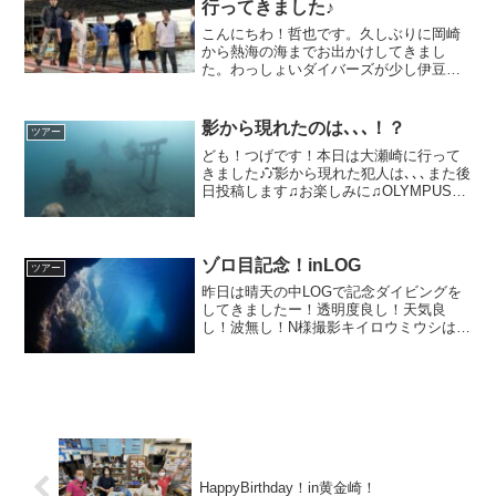
行ってきました♪
こんにちわ！哲也です。久しぶりに岡崎
から熱海の海までお出かけしてきまし
た。わっしょいダイバーズが少し伊豆よ
りになったので往復でも30-40分早く戻っ
て来れます。水温: 23度 透明度:10M
隅っこに誰かいるような気がするダイビ
影から現れたのは､､､！？
ツアー
ング後は熱海...
ども！つげです！本日は大瀬崎に行って
きました♪̊̈♪̆̈影から現れた犯人は､､､また後
日投稿します♫お楽しみに♫OLYMPUS
DIGITAL CAMERA明日10/9（日）は15：
00～19：00でOPENです。山本がお店番
です。横田はツ...
ゾロ目記念！inLOG
ツアー
昨日は晴天の中LOGで記念ダイビングを
してきましたー！透明度良し！天気良
し！波無し！N様撮影キイロウミウシは余
り1個体だけって見ない気がする､､､。大
体ギュッてなってますね笑2枚目のお写真
は七福神の先にある抜け道！光が最高で
した！OSAKI...
HappyBirthday！in黄金崎！