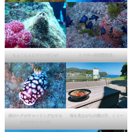
ちょこんっとマツバギンポ
ミツボシ幼稚園発見♪
緑のヘアがチャーミングなキカ
海を見ながらの漬け丼、くぅー
モヨウウミウシ♡
ー