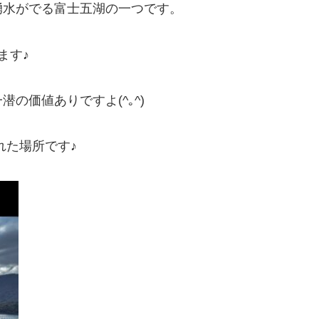
る湧水がでる富士五湖の一つです。
ます♪
の価値ありですよ(^｡^)
れた場所です♪