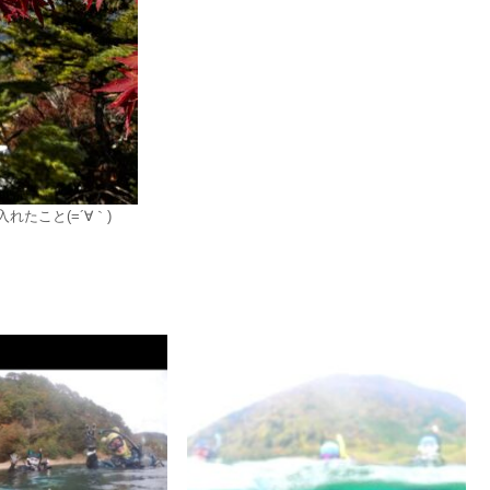
たこと(=´∀｀)