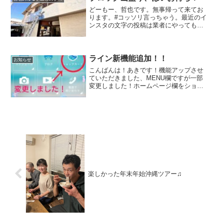
どーもー、哲也です。無事帰って来てお
ります。#コッソリ言っちゃう。最近のイ
ンスタの文字の投稿は業者にやってもら
ってます。 #添削はしてます。 #周り
に頼んだり、仕事を振る重要さ仕事に優
先順位があると思うんです。大きく分け
て４つ。①緊急で重要...
ライン新機能追加！！
お知らせ
こんばんは！あきです！機能アップさせ
ていただきました、MENU欄ですが一部
変更しました！ホームページ欄をショッ
プカードに変更しました！！いつもツア
ーご参加して下さった方で、現金でお支
払いいただいた方にはスタンプカードを
押させていただいてまし...
楽しかった年末年始沖縄ツアー♫