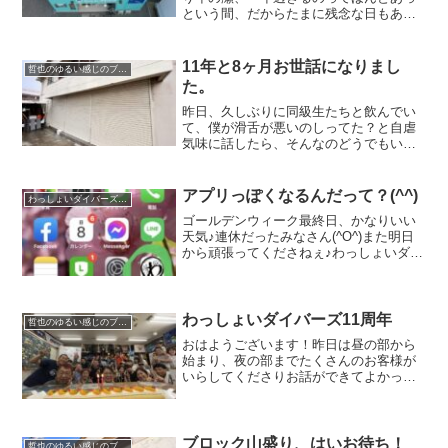
という間、だからたまに残念な日もあり
ますが(^◇^;)大切に毎日過ごそうとして
います。さてさて、この度わっしょいダ
イバーズの屋根にソーラーを設置させて
11年と8ヶ月お世話になりまし
哲也のゆるい感じのブログ
もらいました。好天...
た。
昨日、久しぶりに同級生たちと飲んでい
て、僕が滑舌が悪いのしってた？と自虐
気味に話したら、そんなのどうでもいい
し、何も気にならんよって。何気ない会
話でしたけど、なんか嬉しかった哲也で
す。 でもまだ自虐ネタに走ります笑冬
アプリっぽくなるんだって？(^^)
わっしょいダイバーズの日常
ですが出会いと別れですね...
ゴールデンウィーク最終日、かなりいい
天気♪連休だったみなさん(^O^)また明日
から頑張ってくださねぇ♪わっしょいダイ
バーズのブログを1週間に1回、2.3日に1
回、いや毎日楽しんでくださっている親
愛なる皆様へ(^^)ご存知の方も多いかもし
れま...
わっしょいダイバーズ11周年
哲也のゆるい感じのブログ
おはようございます！昨日は昼の部から
始まり、夜の部までたくさんのお客様が
いらしてくださりお話ができてよかった
です。久々なお客様もいらしてくださり
お客様通し、お知り合いもたくさんでき
ましたね。昨日はたこ焼き屋さんをお店
の外でやらせてもらいまし...
ブロック山盛り、はいお待ち！
哲也のゆるい感じのブログ