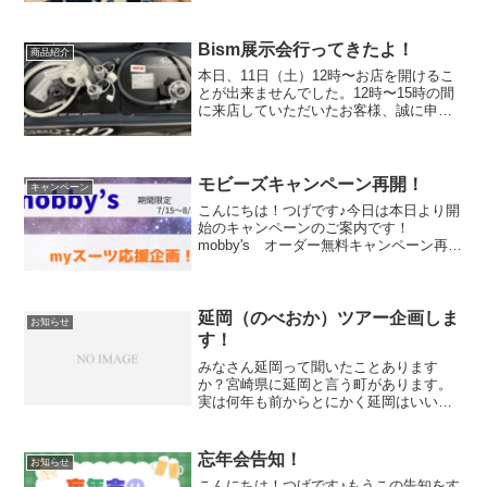
トなら情報万歳でございます♪視聴方法↓
ダイビングの魅力などを語らせてもらい
ました。多分滑舌はい...
Bism展示会行ってきたよ！
商品紹介
本日、11日（土）12時〜お店を開けるこ
とが出来ませんでした。12時〜15時の間
に来店していただいたお客様、誠に申し
訳ありませんでした。ーーーーーーーー
ーーーーーーーーーーーーーーー9日は名
古屋でBismの展示会！さっそく名古屋駅
で迷子でし...
モビーズキャンペーン再開！
キャンペーン
こんにちは！つげです♪今日は本日より開
始のキャンペーンのご案内です！
mobby's オーダー無料キャンペーン再
び！mobby’sダウンロード再度登場オー
ダー無料のキャンペーン！今回はサイズ
フルオーダーのみのキャンペーンです
が、これ結構ありが...
延岡（のべおか）ツアー企画しま
お知らせ
す！
みなさん延岡って聞いたことあります
か？宮崎県に延岡と言う町があります。
実は何年も前からとにかく延岡はいいよ
ぉ〜、延岡はええでぇ〜と至る所から聞
いており、来年こそ行かねば、今度こそ
企画せねばっともんもんとしていたとこ
忘年会告知！
お知らせ
ろ海はもちろんのこと、みな...
こんにちは！つげです♪もうこの告知をす