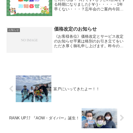
る時期になりました(･∀･)・・・・・1年
早くない・・・？忘年会のご案内今回は2
日間に分けて開催いたします！過去の様
子はコチラから▶2024年忘年会ブログ
12/13（土）場所：わっしょいダイバーズ
予定会...
価格改定のお知らせ
お知らせ
《お客様各位》価格改定とサービス改定
のお知らせ平素は格別のお引き立てをい
ただき厚く御礼申し上げます。昨今の原
材料の高騰や諸経費の値上がりの煽りを
受け、当店におきましても2023年6月1日
より料金の改定をさせていただくことと
なりました。すでに...
富戸にいってきたよー！！
RANK UP⤴⤴ 『AOW・ダイバー』誕生！