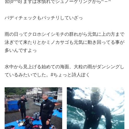
習(o^^o) まずは水慣れでシュノーケリングから^ – ^
バディチェックもバッチリしていざっ
雨の日ってクロホシイシモチの群れがら元気に上の方まで
泳ぎでて来たりとかミノカサゴも元気に動き回ってる事が
多いんですよっ
水中から見上げる始めての海面、大粒の雨がダンシングし
ているみたいでした。#ちょっと詩人ぽく