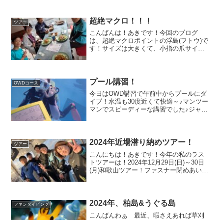
超絶マクロ！！！
ツアー
こんばんは！あきです！今回のブログ
は、超絶マクロポイントの浮島(フトウ)で
す！サイズは大きくて、小指の爪サイ
ズ！ほぼ、米もしくは胡麻サイズのウミ
ウシちゃんたちを撮影しに行ってきまし
た！可愛いサイズのオオウミウマもい
る！という情報もありました...
プール講習！
OWDコース
今日はOWD講習で午前中からプールにダ
イブ！水温も30度近くて快適～♪マンツー
マンでスピーディーな講習でした♪ジャッ
クナイフもお手の物！深いとこも怖くな
い！中性浮力ももうマスター？！どんど
ん習得して終了♪運動大好き？そのおかげ
か吸収が早いの...
2024年近場潜り納めツアー！
ツアー
こんにちは！あきです！今年の私のラス
トツアーは！2024年12月29日(日)～30日
(月)和歌山ツアー！ファスナー閉めあいっ
こ！2024年ラストツアー日の出とともに
ぶら下がるアオウミウシ！真っ正面のダ
イナンウミヘビ！とあるキャラクターの
面影...
2024年、柏島&うぐる島
ファンダイビング
こんばんわぁ 最近、暇さえあれば草刈