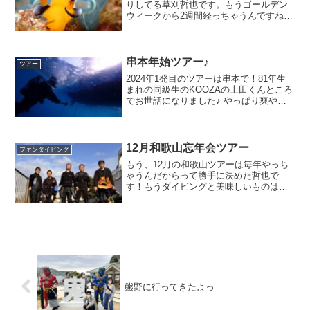
りしてる草刈哲也です。もうゴールデン
ウィークから2週間経っちゃうんですね
(⌒-⌒; ) 皆さんに近場ではお目にかかれ
ない生き物達をお写真に納めてもらいま
した♪私はどこにいるでしょうか？ハチジ
ョツタツが隠れ...
串本年始ツアー♪
ツアー
2024年1発目のツアーは串本で！81年生
まれの同級生のKOOZAの上田くんところ
でお世話になりました♪ やっぱり爽やか
で素敵でした♪ やっぱり人だなぁ水
温:17℃ 透明度:15メートル休憩中のホウ
ライヒメジ世界を見てもここだけ？ミギ
マキが...
12月和歌山忘年会ツアー
ファンダイビング
もう、12月の和歌山ツアーは毎年やっち
ゃうんだからって勝手に決めた哲也で
す！もうダイビングと美味しいものは切
り離せないですねっ(^◇^;)白浜のダイビ
ングの合間には海鮮丼が上手いんだから
っ初日は白浜でダイビング！ 水温18-19
度 透明度1...
熊野に行ってきたよっ