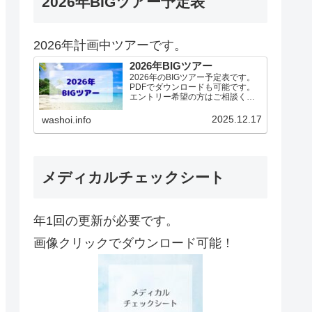
2026年BIGツアー予定表
2026年計画中ツアーです。
2026年BIGツアー
2026年のBIGツアー予定表です。
PDFでダウンロードも可能です。
エントリー希望の方はご相談くだ
さい！基本4名様より開催。場所に
より変動ありますので、ご確認く
2025.12.17
washoi.info
ださい。2026年予定（12.19更
新）ダウンロードPDFでアップロ
ードしていま…
メディカルチェックシート
年1回の更新が必要です。
画像クリックでダウンロード可能！