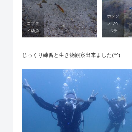
ホンソ
コブダ
メワケ
イ幼魚
ベラ
じっくり練習と生き物観察出来ました(^^)