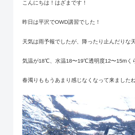
こんにちは！はざまです！
昨日は平沢でOWD講習でした！
天気は雨予報でしたが、降ったり止んだりな天気
気温が18℃、水温18〜19℃透明度12〜15m
春濁りももうあまり感じなくなって来ましたね