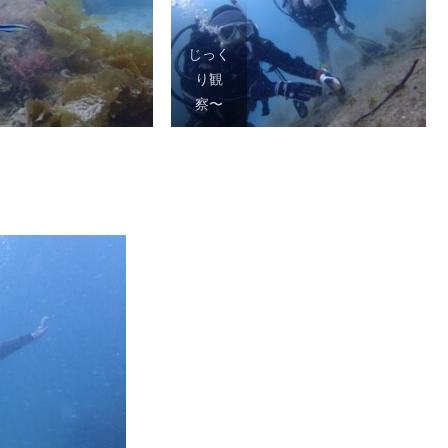
じっく
り観
察〜