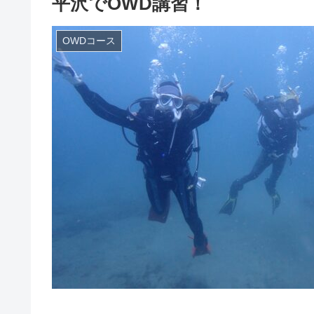
平沢でOWD講習！
OWDコース