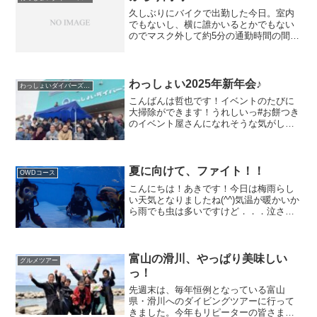
久しぶりにバイクで出勤した今日。室内
でもないし、横に誰かいるとかでもない
のでマスク外して約5分の通勤時間の間に
身体にまとわせた花粉で喉がかゆい
TSUGEです。この時期には炭酸飲料が喉
のかゆみを抑えてくれるので必需品と化
してます。さて～。私が...
わっしょい2025年新年会♪
わっしょいダイバーズの日常
こんばんは哲也です！イベントのたびに
大掃除ができます！うれしいっ#お餅つき
のイベント屋さんになれそうな気がしま
す！午前中は雪？雨？がポツポツでした
がテントもあったし問題ナーシ♪さぁ、数
日かけて準備してきたお餅つき久しぶり
の方も毎月顔合わさせ...
夏に向けて、ファイト！！
OWDコース
こんにちは！あきです！今日は梅雨らし
い天気となりましたね(^^)気温が暖かいか
ら雨でも虫は多いですけど．．．泣さ
て！今月から新しくダイバーの仲間入り
になろうと頑張っている講習生が沢山！
エントリーいただけて嬉しいです(≧∀≦)私
が担当させて頂...
富山の滑川、やっぱり美味しい
グルメツアー
っ！
先週末は、毎年恒例となっている富山
県・滑川へのダイビングツアーに行って
きました。今年もリピーターの皆さまに