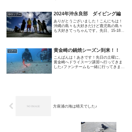
ご参加いただき、和気あいあいとした雰
囲気の中でのツアーとなりました。初日
はナイトダイビング…のはずが？土曜日
2024年沖永良部 ダイビング編
BIGツアー
のお昼すぎに岡崎を出て、天...
ありがとうございました！こんにちは！
沖縄の島々も大好きだけど鹿児島の島々
も大好きてっちゃんです。先日、15-18日
の３泊4日で３日間で7ダイブしてきまし
た。飛行機が早い時間だったので那覇で
トランジットの時間が取れたので新し
く、那覇にできたチ...
黄金崎の鍋焼シーズン到来！！
ツアー
こんばんは！あきです！先日の土曜に、
黄金崎へドライスーツ講習へ行ってきま
した♪ファンチームも一緒に行ってきまし
たよ(^^)ファンチームのブログはまた後日
に！お楽しみ♪ドライチームは、レンタル
で中々サイズがフィットしなかったのか
上半身水没しな...
方座浦の海は晴天でした♪