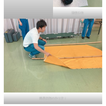
回復体位
簡易担架の作り方！