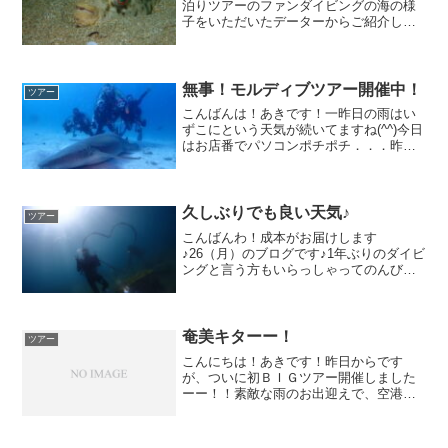
泊りツアーのファンダイビングの海の様
子をいただいたデーターからご紹介しち
ゃうよぉ水温：27℃ 透明度１０ｍでし
た越前で黄色いやつに出会ったらよく見
てみて！魚じゃないから(/・ω・)/イサキ
の群れやアジの群...
無事！モルディブツアー開催中！
ツアー
こんばんは！あきです！一昨日の雨はい
ずこにという天気が続いてますね(^^)今日
はお店番でパソコンポチポチ．．．昨日
の調査の結果、案の定下半身筋肉痛でご
ざいます(T-T)普段の運動不足がココで響
いてます(;｡;)ﾄﾎﾎ...現在山本は、1週間...
久しぶりでも良い天気♪
ツアー
こんばんわ！成本がお届けします
♪26（月）のブログです♪1年ぶりのダイビ
ングと言う方もいらっしゃってのんびり
獅子浜で潜ってきていただきました♫黒
富士もそろそろ白に衣替えされるかな？
富士山バックに行ってきまーす！つるつ
る海面ナイスコンディショ...
奄美キターー！
ツアー
こんにちは！あきです！昨日からです
が、ついに初ＢＩＧツアー開催しました
ーー！！素敵な雨のお出迎えで、空港の
写真を撮りそこねました...(lll-ω-)帰りに撮
ろっとw本日はメインイベント！アマミホ
シゾラフグのミステリーサークルを見に