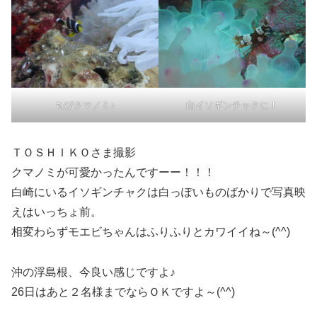
ちびクマノミ♪
白イソギンチャクに！
ＴＯＳＨＩＫＯさま撮影
クマノミが可愛かったんですーー！！！
白崎にいるイソギンチャクは白っぽいものばかりで写真映
えはいっちょ前。
相変わらずモエビちゃんはふりふりとカワイイね～(^^)
沖の浮島根、今良い感じですよ♪
26日はあと２名様までならＯＫですよ～(^^)