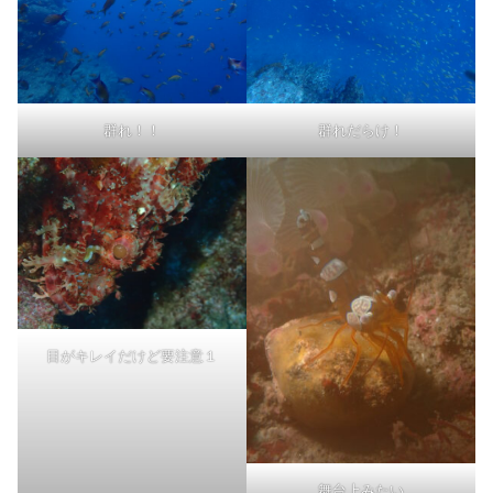
群れ！！
群れだらけ！
目がキレイだけど要注意１
舞台上みたい