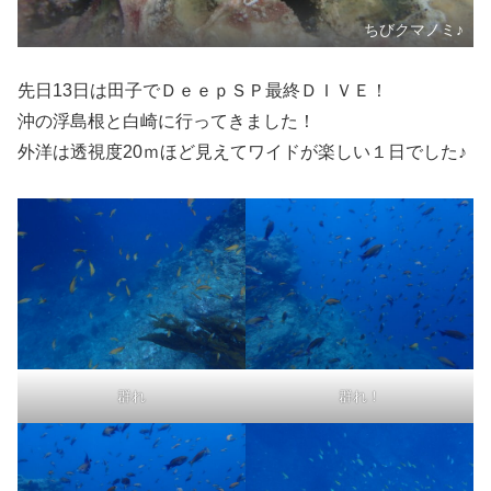
ちびクマノミ♪
先日13日は田子でＤｅｅｐＳＰ最終ＤＩＶＥ！
沖の浮島根と白崎に行ってきました！
外洋は透視度20ｍほど見えてワイドが楽しい１日でした♪
群れ
群れ！