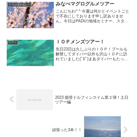
行ってき...
みなべマグログルメツアー
ファンダイビング
こんにちわ^ ^ 今週は何かとイベントごと
で不在にしております申し訳ありませ
ん。今日はPADIの地域セミナー、スタッ
フ全員で刺激もらってきます！土日で開
催してさせてもらった和歌山県みなべの
マグログルメツアーのご報告でございま
す♪透明度:15...
ＩＯＰメンズツアー！
ツアー
先日23日は久しぶりのＩＯＰ！プールも
解禁してダイバー以外も沢山ＩＯＰに訪
れていました(ﾟﾛﾟ)まあダイバーもたっぷ
りいたんですけどね？笑という我々も男7
人女1人のほぼメンズ大所帯ツアーで行っ
てきました！多分わっしょいだけで更衣
室いっぱいに...
2023 能登ドルフィンスイム第２弾！土日
ツアー編
頑張った3本！！