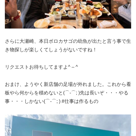
さらに大瀬崎、本日ボロカサゴの幼魚が出たと言う事で生
き物探しが楽しくてしょうがないですね！
リクエストお待ちしてますよ^ – ^
おまけ、ようやく新店舗の足場が外れました。これから看
板やら何からを積めないと(⌒-⌒; )先は長いぞ・・・やる
事・・・しかない(⌒-⌒; ) #仕事は作るもの