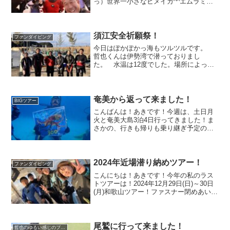
っ）世界一小さなヒメイカ^^エムラミノ
ウミウシに寄生虫が付いてるのかな？コ
ウイカの赤ちゃんフジエラミノウミウシ
いっぱいいた^ ^ヒメクロモウミウシみつ
けてくれてまし...
須江安全祈願祭！
ファンダイビング
今日はぽかぽかっ海もツルツルです。
哲也くんは伊勢湾で潜っておりまし
た。 水温は12度でした。場所によって
水温変わるんですねっ昨日の須江は18
度 透明度12〜20メートル ワオさてさ
て、ここ数年、横田さんと成本さんに行
ってもらっていた須江の...
奄美から返って来ました！
BIGツアー
こんばんは！あきです！今週は、土日月
火と奄美大島3泊4日行ってきました！ま
さかの、行きも帰りも乗り継ぎ予定の鹿
児島空港が天候悪く、着陸できるかドキ
ドキでしたｗ大きなサンゴの上をみんな
で泳いでます(^^)同時にディープSPも頑
張りました！タマ...
2024年近場潜り納めツアー！
ファンダイビング
こんにちは！あきです！今年の私のラス
トツアーは！2024年12月29日(日)～30日
(月)和歌山ツアー！ファスナー閉めあいっ
こ！2024年ラストツアー日の出とともに
ぶら下がるアオウミウシ！真っ正面のダ
イナンウミヘビ！とあるキャラクターの
面影...
尾鷲に行って来ました！
哲也のゆるい感じのブログ