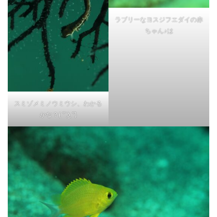
ラブリーなヨスジフエダイの赤
ちゃん♪は
スミゾメミノウミウシ、わかる
かな？( ͡° ͜ʖ ͡°)