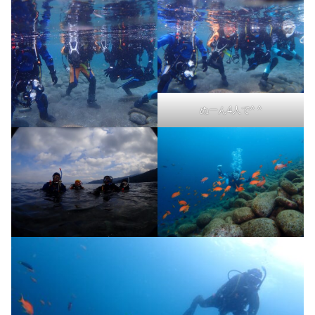
ぬーん4人で^ ^