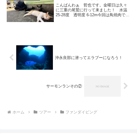
こんばんわぁ 哲也です。金曜日は久々
に三重の尾鷲に行って来ました！ 水温
25-28度 透明度 6-12m今回は鳥焼肉では
なくて、三重川越まで帰ってお腹ぺこぺ
こにして16時半過ぎにマグロ食堂でご飯
にありつけました♪TOSHIKOさま撮影い
つも...
沖永良部に潜ってエラブーになろう！
サーモンランその②
ホーム
ツアー
ファンダイビング