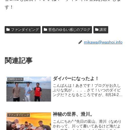
す！
ファンダイビング
哲也のゆるい感じのブログ
講習
mikawa@washoi.info
関連記事
ダイバーになったよ！
OWDコース
こんばんは！あきです！ブログがお久し
ぶりな気が．．．．さて！いつのダイビ
ングだ？となるところですが、8月24-25
日でお泊まりOWD合宿してきました！土
管エリア探索！疲労ダイバーを助けてま
す！笑顔の魚とパシャリッ☆助けて~~！
2日目！目の前...
神秘の世界、滑川。
ファンダイビング
こんにちわ^ ^先日の富山、滑川（なめり
かわって、川って書いてあるけど海だよ