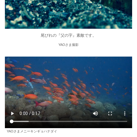
尾びれの『父の字』素敵です。
YAOさま撮影
YAOさまメニーキンギョハナダイ