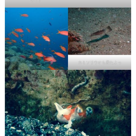
い！）
カミソリウオも居たよっ