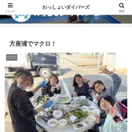
わっしょいダイバーズ
メニュー
検索
方座浦でマクロ！
ツアー