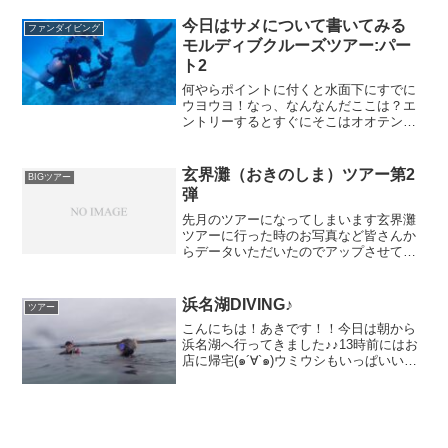
さま様ですよ(/・ω・)/さてさて、春濁り
来てますね～(;'...
今日はサメについて書いてみる
ファンダイビング
モルディブクルーズツアー:パー
ト2
何やらポイントに付くと水面下にすでに
ウヨウヨ！なっ、なんなんだここは？エ
ントリーするとすぐにそこはオオテンジ
クザメ（ナースシャーク）達のパラダイ
ス⭐︎みんなとツーショットエントリーから
エキジットまでお腹いっぱいでした。普
玄界灘（おきのしま）ツアー第2
BIGツアー
段は寝てます。どこか...
弾
先月のツアーになってしまいます玄界灘
ツアーに行った時のお写真など皆さんか
らデータいただいたのでアップさせてい
ただきますね^ - ^Maiさま撮影色鮮やかな
水中が待っていてくれました♪うしろにも
イサキもわっさわっさでした！（Maiさま
浜名湖DIVING♪
ツアー
撮影）マ...
こんにちは！あきです！！今日は朝から
浜名湖へ行ってきました♪♪13時前にはお
店に帰宅(๑´∀`๑)ウミウシもいっぱいいた
けど、スズメダイの群れも負けじと凄か
ったです！！キヌハダウミウシがくっつ
いてる♡おそらく、クロイバラウミウシ
のおちびかな...