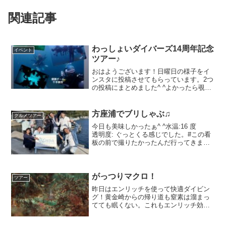
関連記事
わっしょいダイバーズ14周年記念
イベント
ツアー♪
おはようございます！日曜日の様子をイ
ンスタに投稿させてもらっています。2つ
の投稿にまとめました^ ^よかったら覗い
てください陸バージョン？海バージョ
ン？ダイバースノーケラー合わせると200
名近くが集まった獅子浜どうやら東風の
方座浦でブリしゃぶ♫
グルメツアー
影響で東伊豆が潜...
今日も美味しかったぁ^ ^水温:16 度
透明度: ぐっとくる感じでした。#この看
板の前で撮りたかったんだ行ってきまー
す♫ （#このあと山本をピックアップしに
きてもらいました(⌒-⌒; )）方座浦さんで
色々撮らせてもらいましたドローン✖︎...
がっつりマクロ！
ツアー
昨日はエンリッチを使って快適ダイビン
グ！黄金崎からの帰り道も窒素は溜まっ
てても眠くない。これもエンリッチ効果
か？！？！はい、エンリッチの恩恵を受
けまくってるつげです。まじエンリッチ