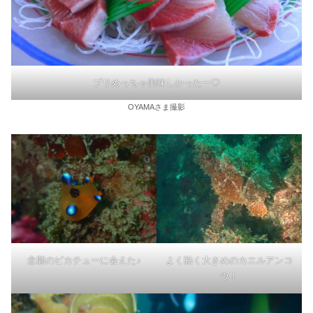
ブリめっちゃ美味しかったー♡
OYAMAさま撮影
念願のピカチューに会えた♪
よく動く大きめのカエルアンコ
ウ！