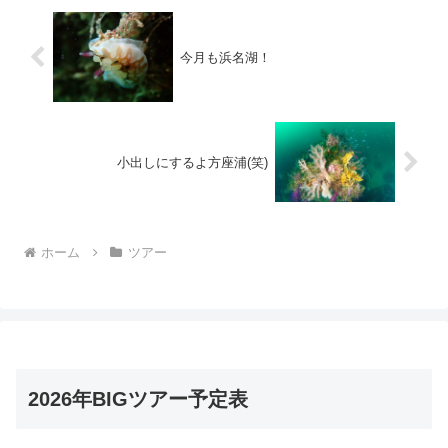
今月も浜名湖！
小出しにするよ方座浦(笑)
ホーム
ツアー
2026年BIGツアー予定表