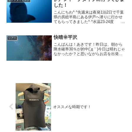
した！
こんにちわ^ ^先週末は夜発1泊2日で千葉
県の房総半島にある伊戸へ潜りに行かせ
てもらってきました^ ^水温23-24度 透
明度 15M と青かったです^ ^はい、ロー
プはお友達です。特にスタッフがロープ
離しちゃダメですよなんて言う時は理
快晴🌞平沢
ツアー
由...
こんばんは！あきです！昨日は、朝から
降水確率30％が的中(´д｀)今日は晴れじゃ
なかったか？と思いながらお店を出発！
道中も少し雨が降ったりと天気予報外れ
たかなと思っていると！！富士山も見え
て、真上の空は雲一つない超快晴でした
(≧∀≦)☀おか...
オススメな時期です！