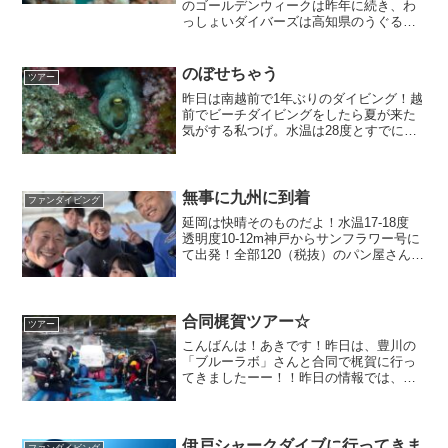
のゴールデンウィークは昨年に続き、わ
っしょいダイバーズは高知県のうぐる島
＆沖ノ島へダイビングツアーに行ってき
ました！どこにあるかと言うと・・・柏
島の沖合にある離島でございます♪鵜来
のぼせちゃう
ツアー
（うぐる）島と沖の島毎年...
昨日は南越前で1年ぶりのダイビング！越
前でビーチダイビングをしたら夏が来た
気がする私つげ。水温は28度とすでに熱
い！今年も水面33度ぐらいなっちゃうの
かな。フロントファスナー付けてて良か
ったと夏は思います(^^)はい！今回のダイ
ビングはご夫...
無事に九州に到着
ファンダイビング
延岡は快晴そのものだよ！水温17-18度
透明度10-12m神戸からサンフラワー号に
て出発！全部120（税抜）のパン屋さんも
フェリー降りてすぐにあって、思わず寄
ってみたよようやく着いた！長かったぁ^
^ 逆に神戸からのフェリー、お風呂もあ
っ...
合同梶賀ツアー☆
ツアー
こんばんは！あきです！昨日は、豊川の
「ブルーラボ」さんと合同で梶賀に行っ
てきましたーー！！昨日の情報では、ま
さかの透視度が3m……と思ったら？意外
に青くて見えてる！！8mは見えてました
♪♪今回出会ってきた海のお仲間は？？穴
にかくれんぼ！ふわ...
伊戸シャークダイブに行ってきま
ファンダイビング