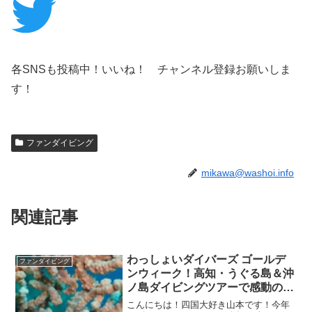
各SNSも投稿中！いいね！ チャンネル登録お願いしま
す！
ファンダイビング
mikawa@washoi.info
関連記事
わっしょいダイバーズ ゴールデ
ファンダイビング
ンウィーク！高知・うぐる島＆沖
ノ島ダイビングツアーで感動の連
続！
こんにちは！四国大好き山本です！今年