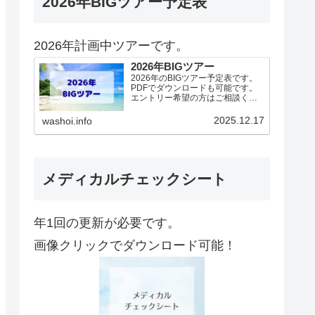
2026年BIGツアー予定表
2026年計画中ツアーです。
2026年BIGツアー
2026年のBIGツアー予定表です。
PDFでダウンロードも可能です。
エントリー希望の方はご相談くだ
さい！基本4名様より開催。場所に
より変動ありますので、ご確認く
2025.12.17
washoi.info
ださい。2026年予定（12.19更
新）ダウンロードPDFでアップロ
ードしていま…
メディカルチェックシート
年1回の更新が必要です。
画像クリックでダウンロード可能！