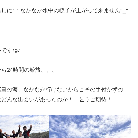
に^ ^ なかなか水中の様子が上がって来ません^_^
ですね♪
ら24時間の船旅、、、
諸島の海、なかなか行けないからこその手付かずの
にどんな出会いがあったのか！ 乞うご期待！