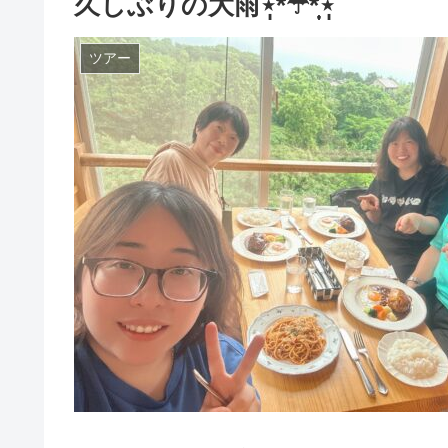
久しぶりの大雨⋆̩*☂︎*̣̩⋆̩
ツアー