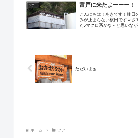
富戸に来たよーーー！
ツアー
こんにちは！あきです！昨日
みが止まらない横田ですｗさ
た♪マクロ系かな～と思いなが
ただいまぁ
ホーム
ツアー