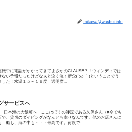
mikawa@washoi.info
転中に電話がかかってきてまさかのCLAUSE？！ウィンディでは
ない予報だったけどなぁと泣く泣く断念(´;ω;｀)ということでう
した！水温１５～１６度 透明度...
ングサービスへ
♪ 日本海の大飯町へ ここはぼくの師匠である久保さん（#今でも
店で、貸切のダイビングがなんとも幸せなんです。他のお店さんに
、船も、海の中も・・・最高です。何度で...