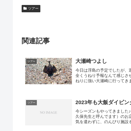
ツアー
関連記事
大瀬崎つよし
ツアー
今日は浮島の予定でしたが、運
全くうねり予報なんて感じさせ
ねりに強い大瀬崎に行ってきま
2023年も大飯ダイビ
ツアー
今シーズンもやってきました
久保先生と呼んでます）のお
気を遣わずに、のんびり施設も