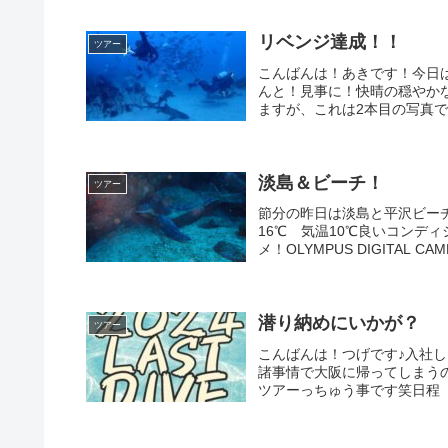
リベンジ達成！！
ツアー
こんばんは！あきです！今日
んと！見事に！快晴の穏やか
ますが、これは2本目の写真です
淡島＆ビーチ！
ツアー
節分の昨日は淡島と平沢ビーチ
16℃ 気温10℃良いコンデ
メ！OLYMPUS DIGITAL CAME
潜り納めにいかが？
ツアー
こんばんは！つげです♪入社
諸事情で大阪に帰ってしまう
ツアーっちゅう事です笑日程 12